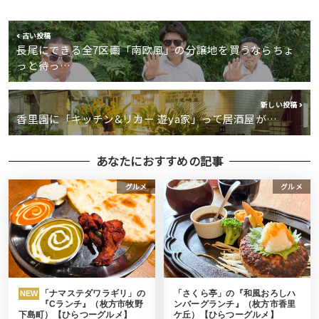
古い投稿
長尾にできる全7区画「南欧風」の分譲地を買うならちょ
っと待っ…
新しい投稿
香里園に「キッチン&リカー 遊ya家」って居酒屋が…
あなたにおすすめの記事
グルメ
グルメ
「ナマステダワラギリ」の
「さくら亭」の『和風おろしハ
NEW
『Cランチ』（枚方市牧野
ンバーグランチ』（枚方市香里
下島町）【ひらつーグルメ】
ケ丘）【ひらつーグルメ】