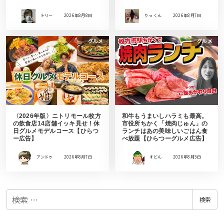
トリー
2026年8月8日
りっ くん
2026年8月7日
グルメ
グルメ
〈2026年版〉ニトリモール枚方
和牛もうまいしハラミも最高。
の飲食店14店舗イッキ見せ！休
市役所ちかく「焼肉じゅん」の
日グルメモデルコース【ひらつ
ランチはあの美味しいごはん食
ー広告】
べ放題【ひらつーグルメ広告】
アンドゥ
2026年8月7日
すどん
2026年8月5日
検
検索
索