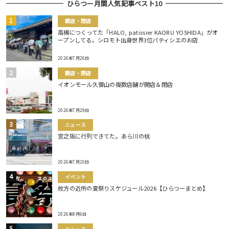
ひらつー月間人気記事ベスト10
開店・閉店
高槻につくってた「HALO, patissier KAORU YOSHIDA」がオ
ープンしてる。シロモト出身世界3位パティシエのお店
2026年7月26日
開店・閉店
イオンモール久御山の複数店舗が開店＆閉店
2026年7月29日
ニュース
宮之阪に行列できてた。あら川の桃
2026年7月10日
イベント
枚方の近所の夏祭りスケジュール2026【ひらつーまとめ】
2026年8月6日
ニュース