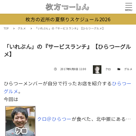
MENU
枚方の近所の夏祭りスケジュール2026
TOP
グルメ
「いれぶん」の『サービスランチ』【ひらつーグルメ】
「いれぶん」の『サービスランチ』【ひらつーグル
メ】
著者
投稿日
カテゴリー
2017年9月8日 11:00
クロ
グルメ
ひらつーメンバーが自分で行ったお店を紹介する
ひらつー
グルメ
。
今回は
クロ＠ひらつー
が食べた、北中振にある…