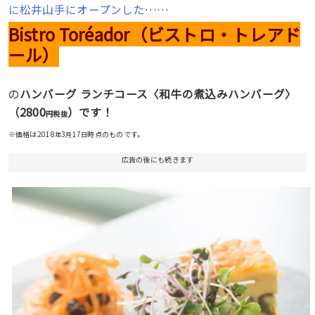
に松井山手にオープンした
……
Bistro Toréador（ビストロ・トレアド
ール）
の
ハンバーグ ランチコース〈和牛の煮込みハンバーグ〉
2800
（
）です！
円税抜
※価格は2018
3
17
時点のものです。
年
月
日
広告の後にも続きます