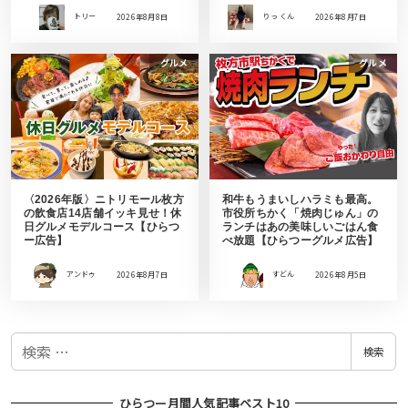
トリー
2026年8月8日
りっ くん
2026年8月7日
グルメ
グルメ
〈2026年版〉ニトリモール枚方
和牛もうまいしハラミも最高。
の飲食店14店舗イッキ見せ！休
市役所ちかく「焼肉じゅん」の
日グルメモデルコース【ひらつ
ランチはあの美味しいごはん食
ー広告】
べ放題【ひらつーグルメ広告】
アンドゥ
2026年8月7日
すどん
2026年8月5日
検
検索
索
ひらつー月間人気記事ベスト10