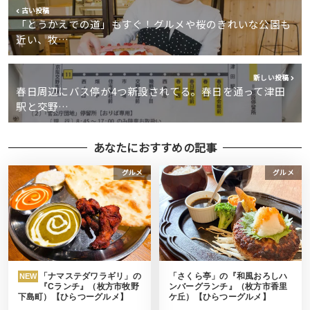
古い投稿
「とうかえでの道」もすぐ！グルメや桜のきれいな公園も
近い、牧…
新しい投稿
春日周辺にバス停が4つ新設されてる。春日を通って津田
駅と交野…
あなたにおすすめの記事
グルメ
グルメ
「ナマステダワラギリ」の
「さくら亭」の『和風おろしハ
NEW
『Cランチ』（枚方市牧野
ンバーグランチ』（枚方市香里
下島町）【ひらつーグルメ】
ケ丘）【ひらつーグルメ】