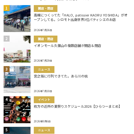
開店・閉店
高槻につくってた「HALO, patissier KAORU YOSHIDA」がオ
ープンしてる。シロモト出身世界3位パティシエのお店
2026年7月26日
開店・閉店
イオンモール久御山の複数店舗が開店＆閉店
2026年7月29日
ニュース
宮之阪に行列できてた。あら川の桃
2026年7月10日
イベント
枚方の近所の夏祭りスケジュール2026【ひらつーまとめ】
2026年8月6日
ニュース