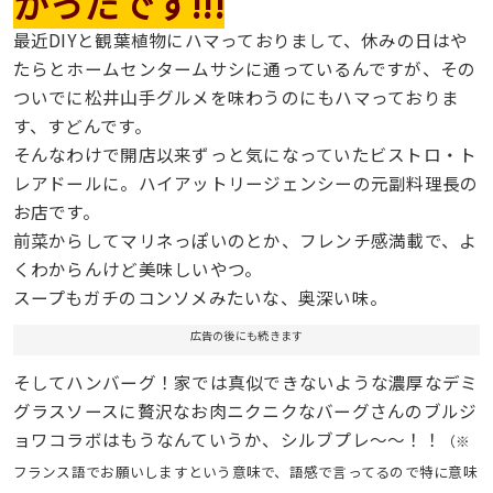
かったです!!!
最近DIYと観葉植物にハマっておりまして、休みの日はや
たらとホームセンタームサシに通っているんですが、その
ついでに松井山手グルメを味わうのにもハマっておりま
す、すどんです。
そんなわけで開店以来ずっと気になっていたビストロ・ト
レアドールに。ハイアットリージェンシーの元副料理長の
お店です。
前菜からしてマリネっぽいのとか、フレンチ感満載で、よ
くわからんけど美味しいやつ。
スープもガチのコンソメみたいな、奥深い味。
広告の後にも続きます
そしてハンバーグ！家では真似できないような濃厚なデミ
グラスソースに贅沢なお肉ニクニクなバーグさんのブルジ
ョワコラボはもうなんていうか、シルブプレ〜〜！！
（※
フランス語でお願いしますという意味で、語感で言ってるので特に意味