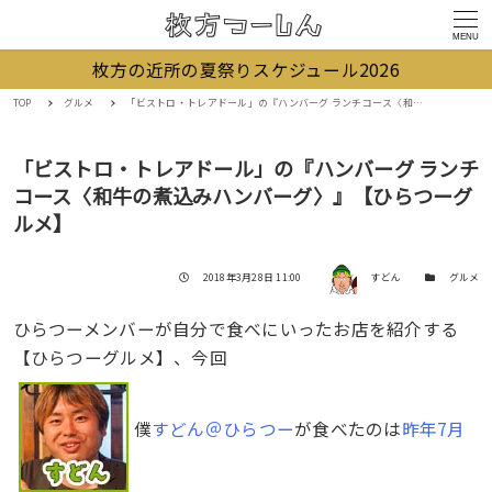
MENU
枚方の近所の夏祭りスケジュール2026
TOP
グルメ
「ビストロ・トレアドール」の『ハンバーグ ランチコース〈和牛の煮込みハンバーグ〉』【ひらつーグルメ】
「ビストロ・トレアドール」の『ハンバーグ ランチ
コース〈和牛の煮込みハンバーグ〉』【ひらつーグ
ルメ】
著者
投稿日
カテゴリー
2018年3月28日 11:00
すどん
グルメ
ひらつーメンバーが自分で食べにいったお店を紹介する
【ひらつーグルメ】、今回
僕
すどん＠ひらつー
が食べたのは
昨年7月