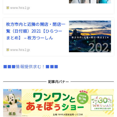
www.hira2.jp
枚方市内と近隣の開店・閉店一
覧（日付順）2021【ひらつー
まとめ】 – 枚方つーしん
www.hira2.jp
■■■情報提供求む！■■■
記事内バナー