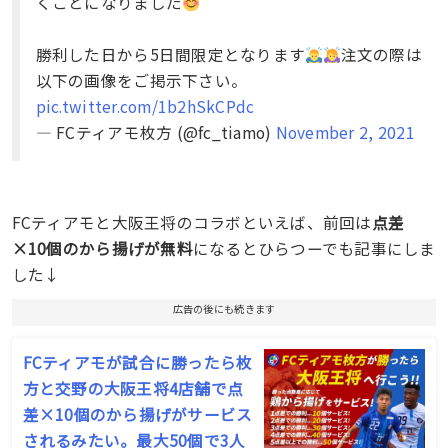
くことになりました
勝利した日から5日間限定となります
注文の際は
以下の画像をご掲示下さい。
pic.twitter.com/1b2hSkCPdc
— FCティアモ枚方 (@fc_tiamo)
November 2, 2021
FCティアモと大阪王将のコラボといえば、前回は
点差
×10個のから揚げが無料
になるとひらつーでも記事にしま
した↓
広告の後にも続きます
FCティアモが試合に勝ったら枚
方と交野の大阪王将4店舗で点
差×10個のから揚げがサービス
されるみたい。最大50個で3人