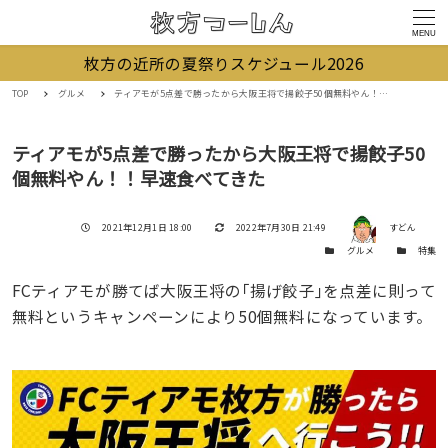
MENU
枚方の近所の夏祭りスケジュール2026
TOP
グルメ
ティアモが5点差で勝ったから大阪王将で揚餃子50個無料やん！！早速食べてきた
ティアモが5点差で勝ったから大阪王将で揚餃子50
個無料やん！！早速食べてきた
著者
投稿日
更新日
2021年12月1日 18:00
2022年7月30日 21:49
すどん
カテゴリー
カテゴリー
グルメ
特集
FCティアモが勝てば大阪王将の｢揚げ餃子｣を点差に則って
無料というキャンペーンにより50個無料になっています。