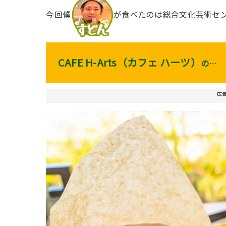
今回僕
が食べたのは総合文化芸術セ
CAFE H-Arts（カフェ ハーツ）
の
…
広