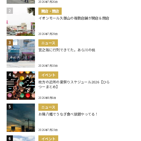
2026年7月26日
開店・閉店
イオンモール久御山の複数店舗が開店＆閉店
2026年7月29日
ニュース
宮之阪に行列できてた。あら川の桃
2026年7月10日
イベント
枚方の近所の夏祭りスケジュール2026【ひら
つーまとめ】
2026年8月6日
ニュース
お隣八幡でうなぎ食べ放題やってる！
2026年7月23日
イベント