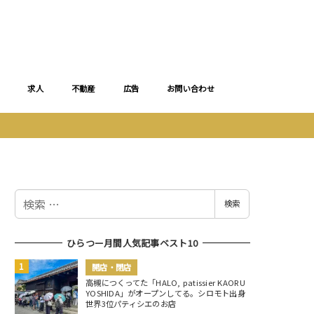
求人
不動産
広告
お問い合わせ
検
検索
索
ひらつー月間人気記事ベスト10
開店・閉店
高槻につくってた「HALO, patissier KAORU
YOSHIDA」がオープンしてる。シロモト出身
世界3位パティシエのお店