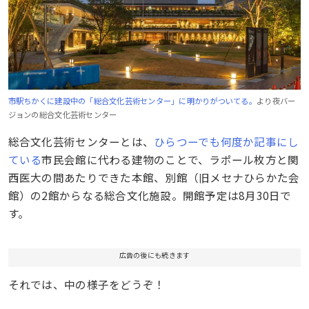
市駅ちかくに建設中の「総合文化芸術センター」に明かりがついてる。
より夜バー
ジョンの総合文化芸術センター
総合文化芸術センターとは、
ひらつーでも何度か記事にし
ている
市民会館に代わる建物のことで、ラポール枚方と関
西医大の間あたりできた本館、別館（旧メセナひらかた会
館）の2館からなる総合文化施設。開館予定は8月30日で
す。
広告の後にも続きます
それでは、中の様子をどうぞ！