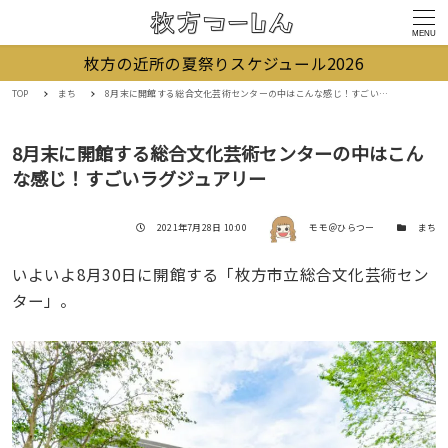
MENU
枚方の近所の夏祭りスケジュール2026
TOP
まち
8月末に開館する総合文化芸術センターの中はこんな感じ！すごいラグジュアリー
8月末に開館する総合文化芸術センターの中はこん
な感じ！すごいラグジュアリー
著者
投稿日
カテゴリー
2021年7月28日 10:00
モモ＠ひらつー
まち
いよいよ8月30日に開館する「枚方市立総合文化芸術セン
ター」。