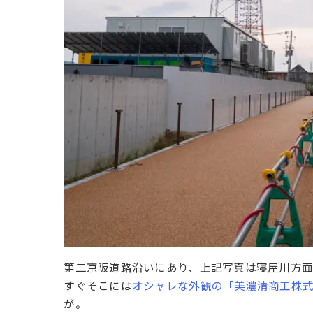
第二京阪道路沿いにあり、上記写真は寝屋川方面
すぐそこには
オシャレな外観の「美濃清商工株
が。