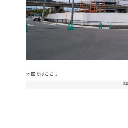
地図ではここ↓
広