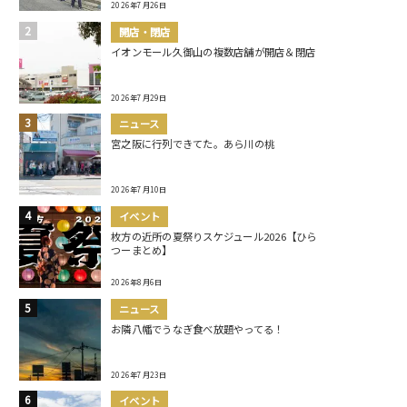
2026年7月26日
開店・閉店
イオンモール久御山の複数店舗が開店＆閉店
2026年7月29日
ニュース
宮之阪に行列できてた。あら川の桃
2026年7月10日
イベント
枚方の近所の夏祭りスケジュール2026【ひら
つーまとめ】
2026年8月6日
ニュース
お隣八幡でうなぎ食べ放題やってる！
2026年7月23日
イベント