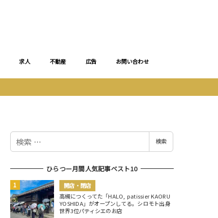
求人
不動産
広告
お問い合わせ
検
検索
索
ひらつー月間人気記事ベスト10
開店・閉店
高槻につくってた「HALO, patissier KAORU
YOSHIDA」がオープンしてる。シロモト出身
世界3位パティシエのお店