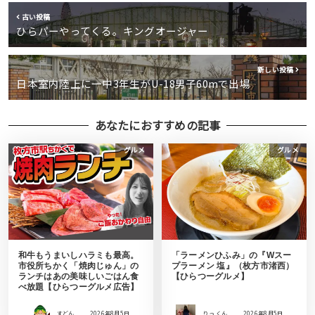
古い投稿
ひらパーやってくる。キングオージャー
新しい投稿
日本室内陸上に一中3年生がU-18男子60mで出場
あなたにおすすめの記事
グルメ
グルメ
和牛もうまいしハラミも最高。
「ラーメンひふみ」の『Wスー
市役所ちかく「焼肉じゅん」の
プラーメン 塩』（枚方市渚西）
ランチはあの美味しいごはん食
【ひらつーグルメ】
べ放題【ひらつーグルメ広告】
すどん
2026年8月5日
りっ くん
2026年8月5日