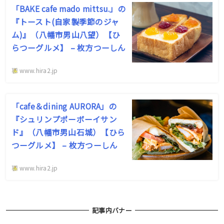
「BAKE cafe mado mittsu.」の
『トースト(自家製季節のジャ
ム)』（八幡市男山八望）【ひ
らつーグルメ】 – 枚方つーしん
www.hira2.jp
「cafe＆dining AURORA」の
『シュリンプポーボーイサン
ド』（八幡市男山石城）【ひら
つーグルメ】 – 枚方つーしん
www.hira2.jp
記事内バナー