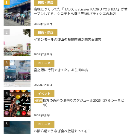
開店・閉店
高槻につくってた「HALO, patissier KAORU YOSHIDA」がオ
ープンしてる。シロモト出身世界3位パティシエのお店
2026年7月26日
開店・閉店
イオンモール久御山の複数店舗が開店＆閉店
2026年7月29日
ニュース
宮之阪に行列できてた。あら川の桃
2026年7月10日
イベント
枚方の近所の夏祭りスケジュール2026【ひらつーまと
NEW
め】
2026年8月6日
ニュース
お隣八幡でうなぎ食べ放題やってる！