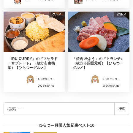
グルメ
グルメ
「IRU CURRY」の『マサラド
「焼肉 松よう」の『上ランチ』
ーサプレート』（枚方市南楠
（枚方市招提元町）【ひらつー
葉）【ひらつーグルメ】
グルメ】
モモ＠ひらつー
モモ＠ひらつー
2026年8月4日
2026年8月3日
検
検索
索
ひらつー月間人気記事ベスト10