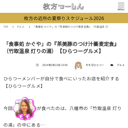
MENU
枚方の近所の夏祭りスケジュール2026
TOP
グルメ
「食事処 かぐや」の『茶美豚のつけ汁蕎麦定食』（竹取温泉 灯りの湯）【ひらつーグルメ】
「食事処 かぐや」の『茶美豚のつけ汁蕎麦定食』
（竹取温泉 灯りの湯）【ひらつーグルメ】
著者
投稿日
カテゴリー
2024年2月10日 10:00
モモ＠ひらつー
グルメ
ひらつーメンバーが自分で食べにいったお店を紹介する
【ひらつーグルメ】
今回
が食べたのは、八幡市の「竹取温泉 灯り
の湯」の中にある…