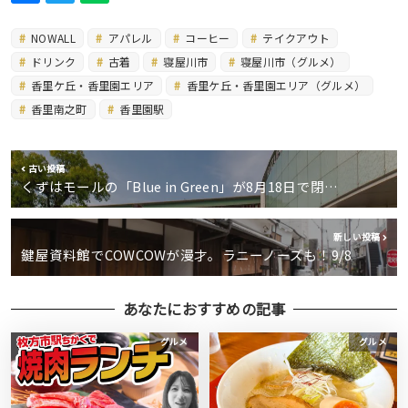
NOWALL
アパレル
コーヒー
テイクアウト
ドリンク
古着
寝屋川市
寝屋川市（グルメ）
香里ケ丘・香里園エリア
香里ケ丘・香里園エリア（グルメ）
香里南之町
香里園駅
古い投稿
くずはモールの「Blue in Green」が8月18日で閉…
新しい投稿
鍵屋資料館でCOWCOWが漫才。ラニーノーズも！9/8
あなたにおすすめの記事
グルメ
グルメ