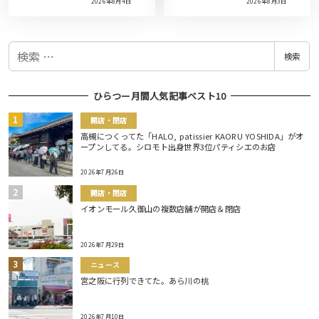
2026年8月4日
2026年8月3日
検
検索
索
ひらつー月間人気記事ベスト10
開店・閉店
高槻につくってた「HALO, patissier KAORU YOSHIDA」がオ
ープンしてる。シロモト出身世界3位パティシエのお店
2026年7月26日
開店・閉店
イオンモール久御山の複数店舗が開店＆閉店
2026年7月29日
ニュース
宮之阪に行列できてた。あら川の桃
2026年7月10日