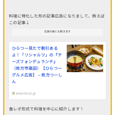
料理に特化した形の記事広告になりまして、例えば
この記事↓
広告の後にも続きます
ひらつー見たで割引ある
よ！「リシャルツ」の『チ
ーズフォンデュランチ』
（枚方市高田）【ひらつー
グルメ広告】 – 枚方つーし
ん
www.hira2.jp
食レポ形式で料理を中心に紹介します！