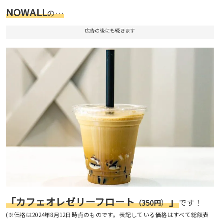
NOWALL
の…
広告の後にも続きます
「カフェオレゼリーフロート
」
）
です！
（350円
(※価格は2024年8月12日時点のものです。表記している価格はすべて総額表