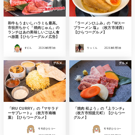
和牛もうまいしハラミも最高。
「ラーメンひふみ」の『Wスー
市役所ちかく「焼肉じゅん」の
プラーメン 塩』（枚方市渚西）
ランチはあの美味しいごはん食
【ひらつーグルメ】
べ放題【ひらつーグルメ広告】
すどん
2026年8月5日
りっ くん
2026年8月5日
グルメ
グルメ
「IRU CURRY」の『マサラド
「焼肉 松よう」の『上ランチ』
ーサプレート』（枚方市南楠
（枚方市招提元町）【ひらつー
葉）【ひらつーグルメ】
グルメ】
モモ＠ひらつー
モモ＠ひらつー