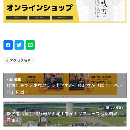
アクセス解析
古い投稿
枚方出身で天才ウクレレ中学生の近藤利樹が「嵐にしやが
れ」に出…
新しい投稿
優勝者は賞金50万円が！淀川をイカダでレースした結果、
賞金を…