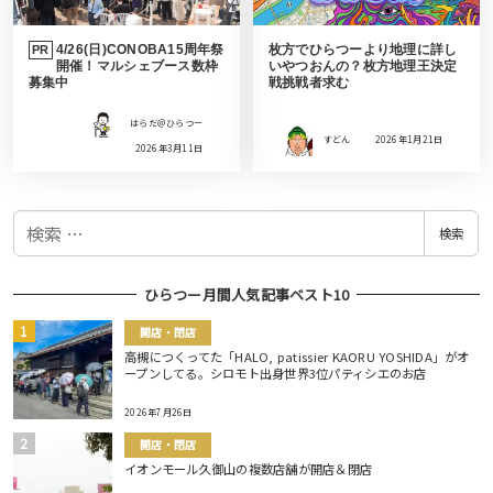
4/26(日)CONOBA15周年祭
枚方でひらつーより地理に詳し
PR
開催！マルシェブース数枠
いやつおんの？枚方地理王決定
募集中
戦挑戦者求む
はらだ＠ひらつー
すどん
2026年1月21日
2026年3月11日
検
検索
索
ひらつー月間人気記事ベスト10
開店・閉店
高槻につくってた「HALO, patissier KAORU YOSHIDA」がオ
ープンしてる。シロモト出身世界3位パティシエのお店
2026年7月26日
開店・閉店
イオンモール久御山の複数店舗が開店＆閉店