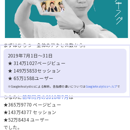
まずはひらつー全体のアクセス数から。
2019年7月1日～31日
★ 314万1027ページビュー
★ 149万5853セッション
★ 65万1588ユーザー
※GoogleAnalysticsによる解析。各指標の違いについては
GoogleAnalyticsヘルプ
で
ちなみに
前年同月の2018年7月
は
★365万9770 ページビュー
★143万4377 セッション
★52万8434 ユーザー
でした。