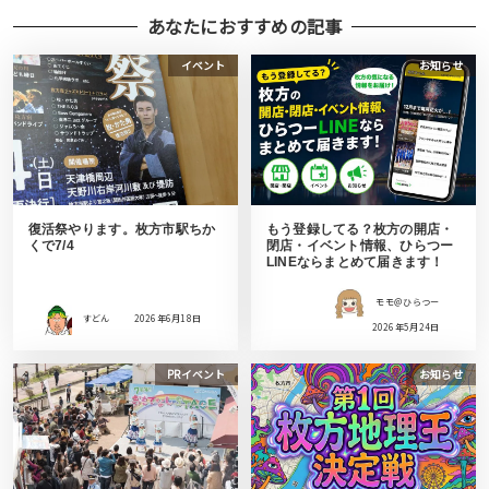
あなたにおすすめの記事
イベント
お知らせ
復活祭やります。枚方市駅ちか
もう登録してる？枚方の開店・
くで7/4
閉店・イベント情報、ひらつー
LINEならまとめて届きます！
モモ＠ひらつー
すどん
2026年6月18日
2026年5月24日
PRイベント
お知らせ