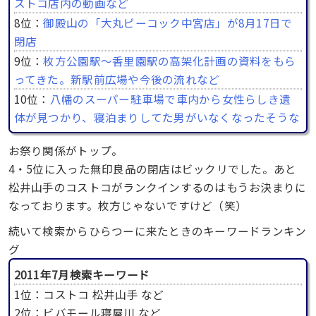
ストコ店内の動画など
8位：
御殿山の「大丸ピーコック中宮店」が8月17日で
閉店
9位：
枚方公園駅～香里園駅の高架化計画の資料をもら
ってきた。新駅前広場や今後の流れなど
10位：
八幡のスーパー駐車場で車内から女性らしき遺
体が見つかり、寝泊まりしてた男がいなくなったそうな
お祭り関係がトップ。
4・5位に入った無印良品の閉店はビックリでした。あと
松井山手のコストコがランクインするのはもうお決まりに
なっております。枚方じゃないですけど（笑）
続いて検索からひらつーに来たときのキーワードランキン
グ
2011年7月検索キーワード
1位：コストコ 松井山手 など
2位：ビバモール寝屋川 など