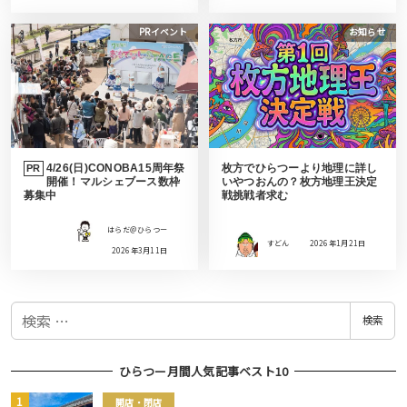
PRイベント
お知らせ
4/26(日)CONOBA15周年祭
枚方でひらつーより地理に詳し
PR
開催！マルシェブース数枠
いやつおんの？枚方地理王決定
募集中
戦挑戦者求む
はらだ＠ひらつー
すどん
2026年1月21日
2026年3月11日
検
検索
索
ひらつー月間人気記事ベスト10
開店・閉店