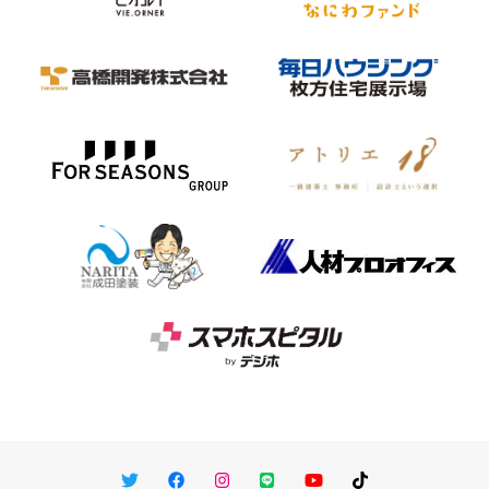
Twitter
Facebook
Instagram
LINE
You Tube
TikTok