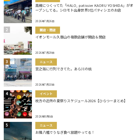
高槻につくってた「HALO, patissier KAORU YOSHIDA」がオ
ープンしてる。シロモト出身世界3位パティシエのお店
2026年7月26日
開店・閉店
イオンモール久御山の複数店舗が開店＆閉店
2026年7月29日
ニュース
宮之阪に行列できてた。あら川の桃
2026年7月10日
イベント
枚方の近所の夏祭りスケジュール2026【ひらつーまとめ】
2026年8月6日
ニュース
お隣八幡でうなぎ食べ放題やってる！