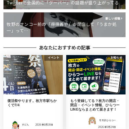
Twitterで全国的に「グーパー」の話題が盛り上がってる
新しい投稿
牧野のサンコー前の「得得善や」が閉店して「うまか処
一」って…
あなたにおすすめの記事
イベント
お知らせ
復活祭やります。枚方市駅ちか
もう登録してる？枚方の開店・
くで7/4
閉店・イベント情報、ひらつー
LINEならまとめて届きます！
モモ＠ひらつー
すどん
2026年6月18日
2026年5月24日