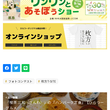
フォトコンテスト
枚方T-SITE
古い投稿
「喫茶 三和（さんわ）」の『ハンバーグ定食』【ひらつー
グルメ…