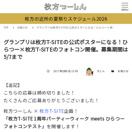
MENU
枚方の近所の夏祭りスケジュール2026
TOP
お知らせ
グランプリは枚方T-SITEの公式ポスターになる！ひらつー×枚方T-SITEのフォトコン開催。募集期間は5/7まで
グランプリは枚方T-SITEの公式ポスターになる！ひ
らつー×枚方T-SITEのフォトコン開催。募集期間は
5/7まで
著者
投稿日
カテゴリー
2017年5月6日 13:00
すどん
お知らせ
【追記】
こちらの応募は締め切りました！
たくさんのご応募ありがとうございました！
枚方つーしん ×
枚方T-SITE
企画！
「枚方T-SITE 1周年パーティーウィーク meets ひらつー
フォトコンテスト」
を開催します！