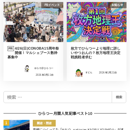
PRイベント
お知らせ
4/26(日)CONOBA15周年祭
枚方でひらつーより地理に詳し
PR
開催！マルシェブース数枠
いやつおんの？枚方地理王決定
募集中
戦挑戦者求む
はらだ＠ひらつー
すどん
2026年1月21日
2026年3月11日
検
検索
索
ひらつー月間人気記事ベスト10
開店・閉店
高槻につくってた「HALO, patissier KAORU YOSHIDA」がオ