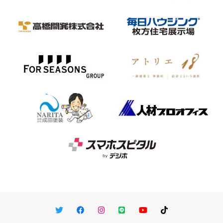
Twitter
Facebook
Instagram
LINE
You Tube
TikTok