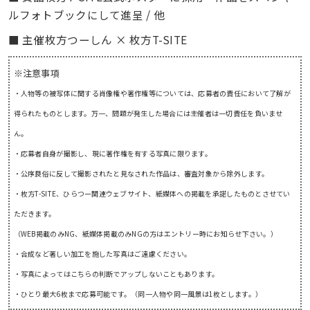
ルフォトブックにして進呈 / 他
■ 主催
枚方つーしん × 枚方T-SITE
※注意事項
・人物等の被写体に関する肖像権や著作権等については、応募者の責任において了解が
得られたものとします。万一、問題が発生した場合には主催者は一切責任を負いませ
ん。
・応募者自身が撮影し、現に著作権を有する写真に限ります。
・公序良俗に反して撮影されたと見なされた作品は、審査対象から除外します。
・枚方T-SITE、ひらつー関連ウェブサイト、紙媒体への掲載を承諾したものとさせてい
ただきます。
（WEB掲載のみNG、紙媒体掲載のみNGの方はエントリー時にお知らせ下さい。）
・合成など著しい加工を施した写真はご遠慮ください。
・写真によってはこちらの判断でアップしないこともあります。
・ひとり最大6枚まで応募可能です。（同一人物や同一風景は1枚とします。）