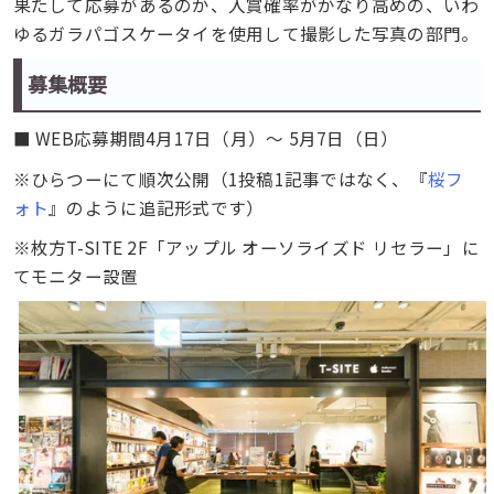
果たして応募があるのか、入賞確率がかなり高めの、いわ
ゆるガラパゴスケータイを使用して撮影した写真の部門。
募集概要
■ WEB応募期間
4月17日（月）～ 5月7日（日）
※ひらつーにて順次公開（1投稿1記事ではなく、『
桜フ
ォト
』のように追記形式です）
※枚方T-SITE 2F「アップル オーソライズド リセラー」に
てモニター設置