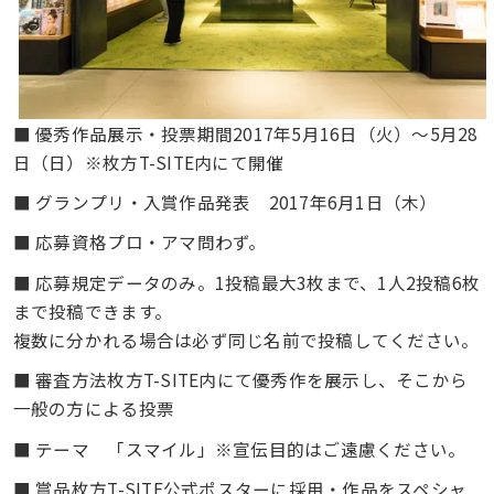
■ 優秀作品展示・投票期間
2017年5月16日（火）～5月28
日（日）※枚方T-SITE内にて開催
■ グランプリ・入賞作品発表
2017年6月1日（木）
■ 応募資格
プロ・アマ問わず。
■ 応募規定
データのみ。1投稿最大3枚まで、1人2投稿6枚
まで投稿できます。
複数に分かれる場合は必ず同じ名前で投稿してください。
■ 審査方法
枚方T-SITE内にて優秀作を展示し、そこから
一般の方による投票
■ テーマ
　「
スマイル」※宣伝目的はご遠慮ください。
■ 賞品
枚方
T-SITE公式ポスターに採用・作品をスペシャ