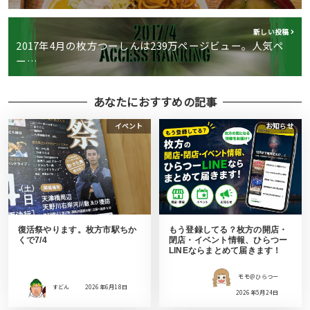
新しい投稿
2017年4月の枚方つーしんは239万ページビュー。人気ペ
ー…
あなたにおすすめの記事
イベント
お知らせ
復活祭やります。枚方市駅ちか
もう登録してる？枚方の開店・
くで7/4
閉店・イベント情報、ひらつー
LINEならまとめて届きます！
モモ＠ひらつー
すどん
2026年6月18日
2026年5月24日