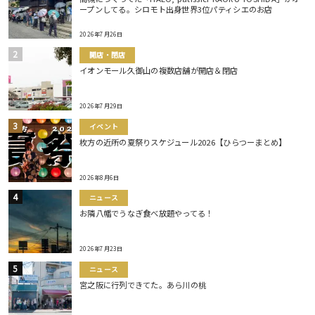
ープンしてる。シロモト出身世界3位パティシエのお店
2026年7月26日
開店・閉店
イオンモール久御山の複数店舗が開店＆閉店
2026年7月29日
イベント
枚方の近所の夏祭りスケジュール2026【ひらつーまとめ】
2026年8月6日
ニュース
お隣八幡でうなぎ食べ放題やってる！
2026年7月23日
ニュース
宮之阪に行列できてた。あら川の桃