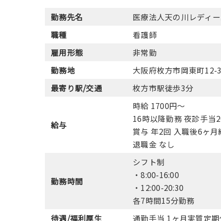
勤務先名
医療法人天の川レディー
職種
看護師
雇用形態
非常勤
勤務地
大阪府枚方市岡東町12
最寄り駅/交通
枚方市駅徒歩3分
時給 1700円〜
16時以降勤務 夜診手当
給与
賞与 年2回 入職後6ヶ
退職金 なし
シフト制
・8:00-16:00
勤務時間
・12:00-20:30
各7時間15分勤務
待遇/福利厚生
通勤手当 1ヶ月実質定期