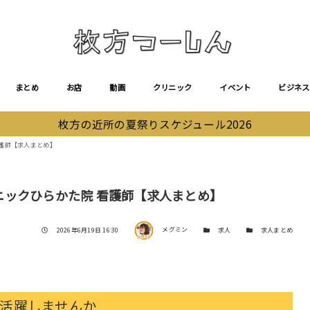
まとめ
お店
動画
クリニック
イベント
ビジネス
枚方の近所の夏祭りスケジュール2026
護師【求人まとめ】
ニックひらかた院 看護師【求人まとめ】
著者
投稿日
カテゴリー
カテゴリー
2026年6月19日 16:30
メグミン
求人
求人まとめ
活躍しませんか