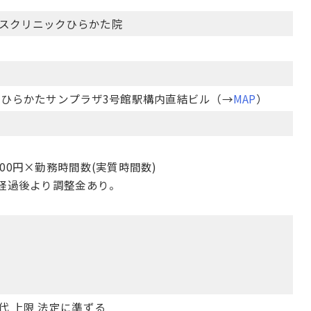
スクリニックひらかた院
-3ひらかたサンプラザ3号館駅構内直結ビル（→
MAP
）
200円×勤務時間数(実質時間数)
月経過後より調整金あり。
代 上限 法定に準ずる