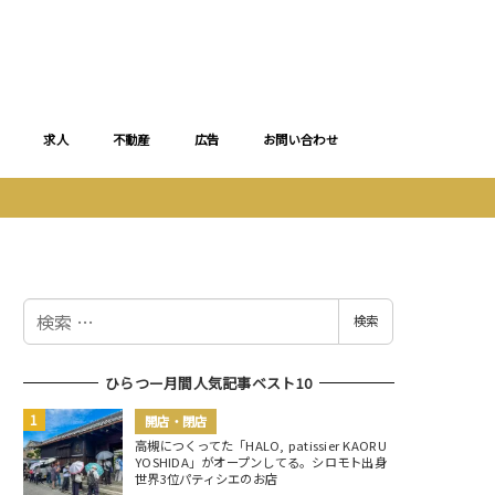
求人
不動産
広告
お問い合わせ
検
検索
索
ひらつー月間人気記事ベスト10
開店・閉店
高槻につくってた「HALO, patissier KAORU
YOSHIDA」がオープンしてる。シロモト出身
世界3位パティシエのお店