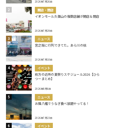
2026年7月26日
開店・閉店
イオンモール久御山の複数店舗が開店＆閉店
2026年7月29日
ニュース
宮之阪に行列できてた。あら川の桃
2026年7月10日
イベント
枚方の近所の夏祭りスケジュール2026【ひら
つーまとめ】
2026年8月6日
ニュース
お隣八幡でうなぎ食べ放題やってる！
2026年7月23日
イベント