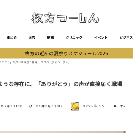
まとめ
お店
動画
クリニック
イベント
ビジネス
枚方の近所の夏祭りスケジュール2026
りがとう」の声が直接届く職場― ココロ【ひらつー求人】
ような存在に。「ありがとう」の声が直接届く職場
著者
日
更新日
カテゴリー
2年12月20日 17:00
2025年10月16日 18:21
タクワン＠ひらつー
求人