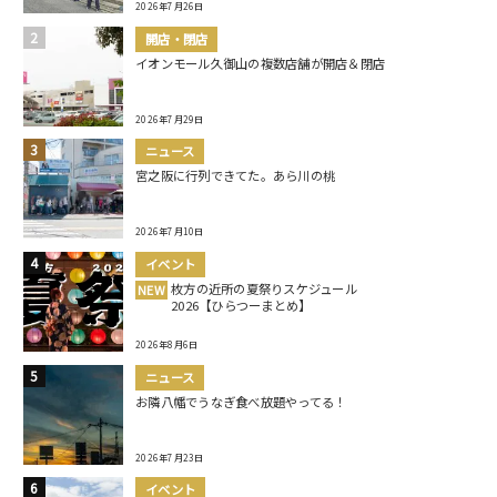
2026年7月26日
開店・閉店
イオンモール久御山の複数店舗が開店＆閉店
2026年7月29日
ニュース
宮之阪に行列できてた。あら川の桃
2026年7月10日
イベント
枚方の近所の夏祭りスケジュール
NEW
2026【ひらつーまとめ】
2026年8月6日
ニュース
お隣八幡でうなぎ食べ放題やってる！
2026年7月23日
イベント