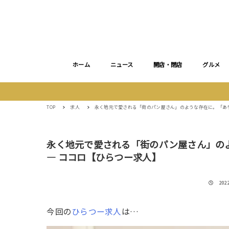
ホーム
ニュース
開店・閉店
グルメ
TOP
求人
永く地元で愛される「街のパン屋さん」のような存在に。「あ
永く地元で愛される「街のパン屋さん」の
― ココロ【ひらつー求人】
投稿
202
今回の
ひらつー求人
は…