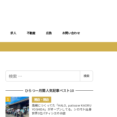
求人
不動産
広告
お問い合わせ
検
検索
索
ひらつー月間人気記事ベスト10
開店・閉店
高槻につくってた「HALO, patissier KAORU
YOSHIDA」がオープンしてる。シロモト出身
世界3位パティシエのお店