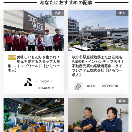
あなたにおすすめの記事
広告
求人
美味しいもん好き集まれ！
枚方市駅直結勤務または在宅も
NEW
地元を愛するスタッフ大募
相談OK・インセンティブあり！
集 ― トップワールド【ひらつー
不動産売買の経験者募集―ライ
求人】
フシステム株式会社【ひらつー
求人】
シュン@ひらつー
ばばっち
2026年8月6日
2026年8月7日
求人
広告