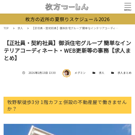
MENU
枚方の近所の夏祭りスケジュール2026
TOP
求人
【正社員・契約社員】御浜住宅グループ 簡単なインテリアコーディネート・WEB更新等の事務【求人まとめ】
【正社員・契約社員】御浜住宅グループ 簡単なイン
テリアコーディネート・WEB更新等の事務【求人ま
とめ】
著者
投稿日
カテゴリー
カテゴリー
2026年1月13日 13:30
メグミン
求人
求人まとめ
牧野駅徒歩3分 1階カフェ併設の不動産屋で働きません
か？