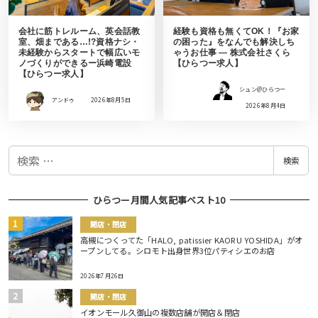
会社に筋トレルーム、英会話教
経験も資格も無くてOK！『お家
室、畑まである…!?資格ナシ・
の困った』をなんでも解決しち
未経験からスタートで幅広いモ
ゃうお仕事 ― 株式会社さくら
ノづくりができるー浜崎電設
【ひらつー求人】
【ひらつー求人】
シュン@ひらつー
アンドゥ
2026年8月5日
2026年8月4日
検
検索
索
ひらつー月間人気記事ベスト10
開店・閉店
高槻につくってた「HALO, patissier KAORU YOSHIDA」がオ
ープンしてる。シロモト出身世界3位パティシエのお店
2026年7月26日
開店・閉店
イオンモール久御山の複数店舗が開店＆閉店