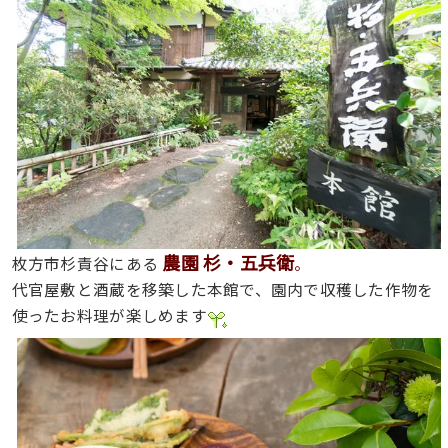
農園 杉・五兵衛
枚方市杉責谷にある
。
代官屋敷と酒蔵を移築した本館で、園内で収穫した作物を
使ったお料理が楽しめます