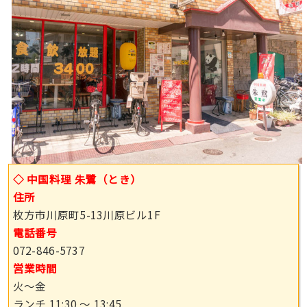
◇ 中国料理 朱鷺（とき）
住所
枚方市川原町5-13川原ビル1F
電話番号
072-846-5737
営業時間
火〜金
ランチ 11:30 〜 13:45