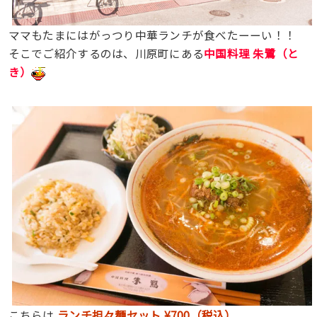
ママもたまにはがっつり中華ランチが食べたーーい！！
そこでご紹介するのは、川原町にある
中国料理 朱鷺（と
き）
ランチ担々麺セット ¥700（税込）
こちらは