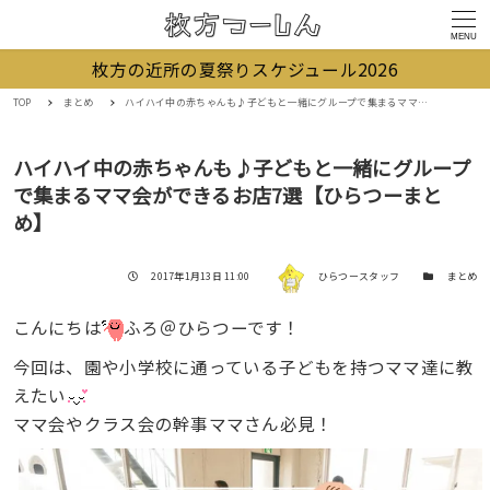
MENU
枚方の近所の夏祭りスケジュール2026
TOP
まとめ
ハイハイ中の赤ちゃんも♪子どもと一緒にグループで集まるママ会ができるお店7選【ひらつーまとめ】
ハイハイ中の赤ちゃんも♪子どもと一緒にグループ
で集まるママ会ができるお店7選【ひらつーまと
め】
著者
投稿日
カテゴリー
2017年1月13日 11:00
ひらつースタッフ
まとめ
こんにちは
ふろ＠ひらつーです！
今回は、園や小学校に通っている子どもを持つママ達に教
えたい
ママ会やクラス会の幹事ママさん必見！