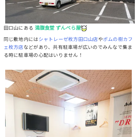
満腹食堂 ずんべら屋
田口山にある
同じ敷地内には
シャトレーゼ枚方田口山店
や
ポムの樹カフ
ェ枚方店
などがあり、共有駐車場が広いのでみんなで集ま
る時に駐車場の心配はいりません！