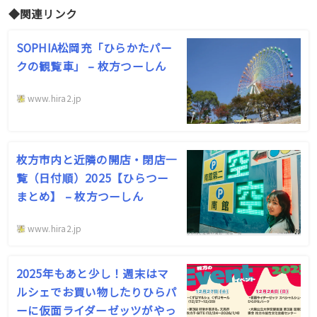
◆関連リンク
SOPHIA松岡充「ひらかたパー
クの観覧車」 – 枚方つーしん
www.hira2.jp
枚方市内と近隣の開店・閉店一
覧（日付順）2025【ひらつー
まとめ】 – 枚方つーしん
www.hira2.jp
2025年もあと少し！週末はマ
ルシェでお買い物したりひらパ
ーに仮面ライダーゼッツがやっ