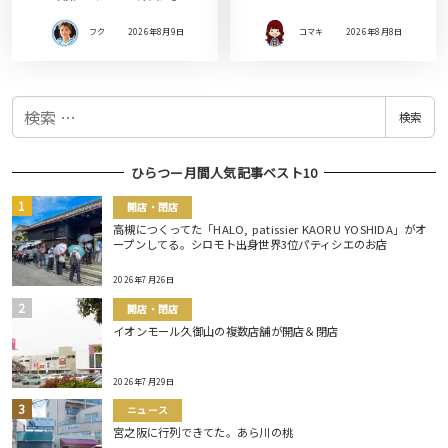
フク
2026年8月9日
コマキ
2026年8月8日
検
検索
索
ひらつー月間人気記事ベスト10
開店・閉店
高槻につくってた「HALO, patissier KAORU YOSHIDA」がオ
ープンしてる。シロモト出身世界3位パティシエのお店
2026年7月26日
開店・閉店
イオンモール久御山の複数店舗が開店＆閉店
2026年7月29日
ニュース
宮之阪に行列できてた。あら川の桃