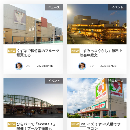
ニュース
イベント
くずはで松竹堂のフルーツ
「すみっコぐらし」無料上
NEW
NEW
餅買える
映会＠総文
フク
2026年8月9日
フク
2026年8月9日
イベント
PRニュース
ひらパーで「acosta！」
イズミヤSC八幡でサ
NEW
NEW
PR
開催！プールで撮影も
マコン