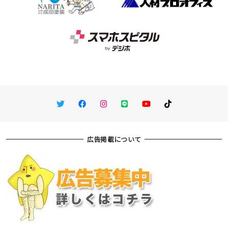
Twitter
Facebook
Instagram
LINE
You Tube
TikTok
広告掲載について