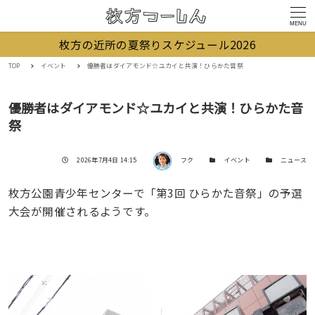
MENU
枚方の近所の夏祭りスケジュール2026
TOP
イベント
優勝者はダイアモンド☆ユカイと共演！ひらかた音祭
優勝者はダイアモンド☆ユカイと共演！ひらかた音
祭
著者
投稿日
カテゴリー
カテゴリー
2026年7月4日 14:15
フク
イベント
ニュース
枚方公園青少年センターで「第3回 ひらかた音祭」の予選
大会が開催されるようです。