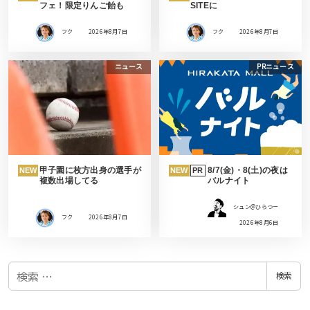
フェ！限定りんご飴も
SITEに
フク
2026年8月7日
フク
2026年8月7日
ニュース
PRニュース
甲子園に枚方出身の選手が
8/7(金)・8(土)の夜は
NEW
NEW
PR
複数出場してる
バルナイト
シュン@ひらつー
フク
2026年8月7日
2026年8月6日
検
検索
索