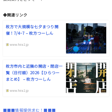
◆関連リンク
枚方で大規模な七夕まつり開
催！7/4~7 – 枚方つーしん
www.hira2.jp
枚方市内と近隣の開店・閉店一
覧（日付順）2026【ひらつー
まとめ】 – 枚方つーしん
www.hira2.jp
■■■情報提供求む！■■■