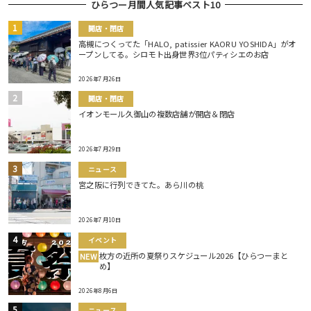
ひらつー月間人気記事ベスト10
開店・閉店
高槻につくってた「HALO, patissier KAORU YOSHIDA」がオ
ープンしてる。シロモト出身世界3位パティシエのお店
2026年7月26日
開店・閉店
イオンモール久御山の複数店舗が開店＆閉店
2026年7月29日
ニュース
宮之阪に行列できてた。あら川の桃
2026年7月10日
イベント
枚方の近所の夏祭りスケジュール2026【ひらつーまと
NEW
め】
2026年8月6日
ニュース