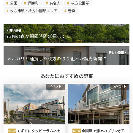
公園
岡東町
有名人
枚方公園駅
枚方市駅・枚方公園駅エリア
音楽
古い投稿
市民の森が開園時間延長してる
新しい投稿
メルカリと連携した枚方の取り組みが読売新聞に
あなたにおすすめの記事
イベント
イベント
くずモにクッピーラムネカ
全国津々浦々のプリンがT-
NEW
NEW