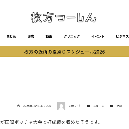
まとめ
お店
動画
クリニック
イベント
ビジネス
枚方の近所の夏祭りスケジュール2026
！
著者
投稿日
カテゴリー
カテゴリー
2025年12月21日 12:25
garsun II
ニュース
話題
んが国際ボッチャ大会で好成績を収めたそうです。