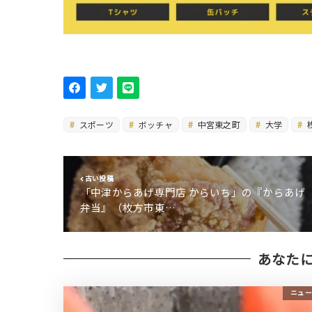
スポーツ
ボッチャ
中宮東之町
大学
古い投稿
「中津からあげ専門店 からいち」の『からあげ
弁当』（枚方市東…
あなた
ニュー