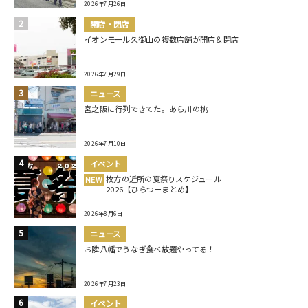
2026年7月26日
開店・閉店
イオンモール久御山の複数店舗が開店＆閉店
2026年7月29日
ニュース
宮之阪に行列できてた。あら川の桃
2026年7月10日
イベント
枚方の近所の夏祭りスケジュール
NEW
2026【ひらつーまとめ】
2026年8月6日
ニュース
お隣八幡でうなぎ食べ放題やってる！
2026年7月23日
イベント