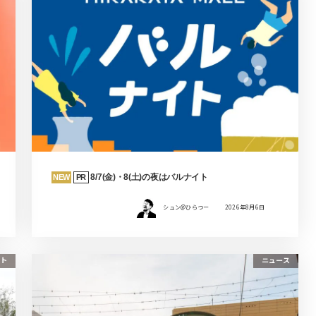
8/7(金)・8(土)の夜はバルナイト
NEW
PR
シュン@ひらつー
2026年8月6日
ト
ニュース