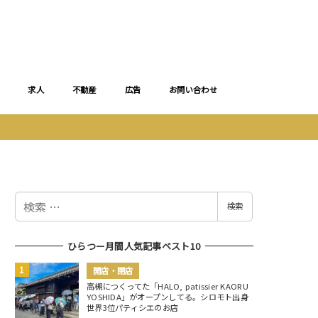
求人
不動産
広告
お問い合わせ
検
検索
索
ひらつー月間人気記事ベスト10
開店・閉店
高槻につくってた「HALO, patissier KAORU
YOSHIDA」がオープンしてる。シロモト出身
世界3位パティシエのお店