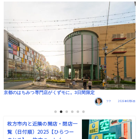
くずはに移動科学館くる。8/15･16
月6日
フク
2026年8月5日
枚方市内と近隣の開店・閉店一
覧（日付順）2025【ひらつー