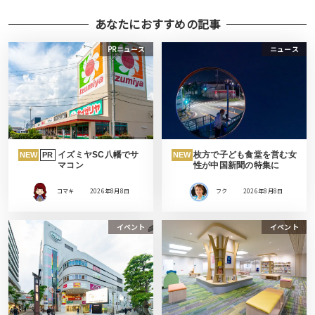
あなたにおすすめの記事
PRニュース
ニュース
イズミヤSC八幡でサ
枚方で子ども食堂を営む女
NEW
PR
NEW
マコン
性が中国新聞の特集に
コマキ
2026年8月8日
フク
2026年8月8日
イベント
イベント