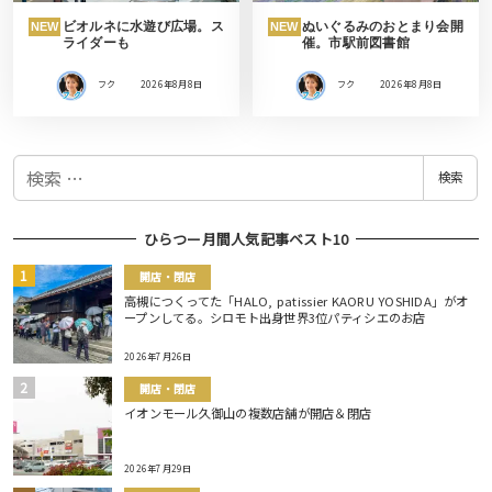
ビオルネに水遊び広場。ス
ぬいぐるみのおとまり会開
NEW
NEW
ライダーも
催。市駅前図書館
フク
2026年8月8日
フク
2026年8月8日
検
検索
索
ひらつー月間人気記事ベスト10
開店・閉店
高槻につくってた「HALO, patissier KAORU YOSHIDA」がオ
ープンしてる。シロモト出身世界3位パティシエのお店
2026年7月26日
開店・閉店
イオンモール久御山の複数店舗が開店＆閉店
2026年7月29日