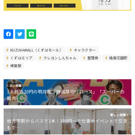
KUZUHAMALL（くずはモール）
キャラクター
くずはエリア
クレヨンしんちゃん
整理券
楠葉花園町
樟葉駅
古い投稿
1人前3520円の明月館「特選厚切りロース」「スーパーの
豚肉…
新しい投稿
枚方市駅からバスで1本！300円〜で仕事やイベントで交流
もで…