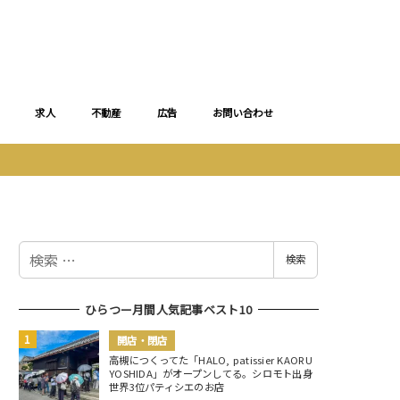
求人
不動産
広告
お問い合わせ
検
検索
索
ひらつー月間人気記事ベスト10
開店・閉店
高槻につくってた「HALO, patissier KAORU
YOSHIDA」がオープンしてる。シロモト出身
世界3位パティシエのお店