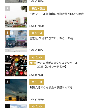
2026年7月26日
開店・閉店
イオンモール久御山の複数店舗が開店＆閉店
2026年7月29日
ニュース
宮之阪に行列できてた。あら川の桃
2026年7月10日
イベント
枚方の近所の夏祭りスケジュール
NEW
2026【ひらつーまとめ】
2026年8月6日
ニュース
お隣八幡でうなぎ食べ放題やってる！
2026年7月23日
イベント