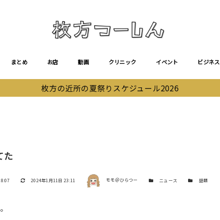
まとめ
お店
動画
クリニック
イベント
ビジネス
枚方の近所の夏祭りスケジュール2026
てた
著者
更新日
カテゴリー
カテゴリー
8:07
2024年1月11日 23:11
モモ＠ひらつー
ニュース
話題
た。