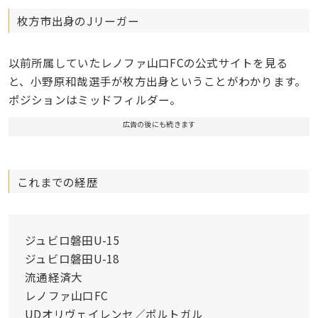
枚方市出身のJリーガー
以前所属していたレノファ山口FCの公式サイトを見る
と、小野原和哉選手が枚方出身ということがわかります。
ポジションはミッドフィルダー。
広告の後にも続きます
これまでの経歴
ジュビロ磐田U-15
ジュビロ磐田U-18
流通経済大
レノファ山口FC
UDオリヴェイレンセ／ポルトガル