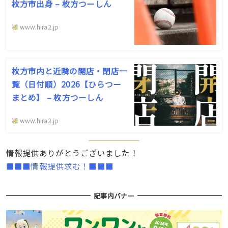
枚方市出身 – 枚方つーしん
www.hira2.jp
枚方市内と近隣の開店・閉店一
覧（日付順）2026【ひらつー
まとめ】 – 枚方つーしん
www.hira2.jp
情報提供ありがとうございました！
■■■情報提供求む！■■■
記事内バナー