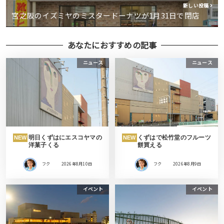
新しい投稿
宮之阪のイズミヤのミスタードーナツが1月31日で閉店
あなたにおすすめの記事
ニュース
ニュース
明日くずはにエスコヤマの
くずはで松竹堂のフルーツ
NEW
NEW
洋菓子くる
餅買える
フク
2026年8月10日
フク
2026年8月9日
イベント
イベント