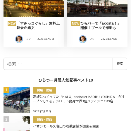
「すみっコぐらし」無料上
ひらパーで「acosta！」
NEW
NEW
映会＠総文
開催！プールで撮影も
フク
2026年8月9日
フク
2026年8月9日
検
検索
索
ひらつー月間人気記事ベスト10
開店・閉店
高槻につくってた「HALO, patissier KAORU YOSHIDA」がオ
ープンしてる。シロモト出身世界3位パティシエのお店
2026年7月26日
開店・閉店
イオンモール久御山の複数店舗が開店＆閉店