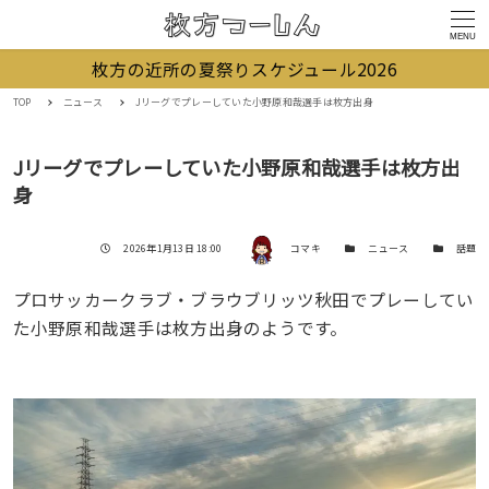
MENU
枚方の近所の夏祭りスケジュール2026
TOP
ニュース
Jリーグでプレーしていた小野原和哉選手は枚方出身
Jリーグでプレーしていた小野原和哉選手は枚方出
身
著者
投稿日
カテゴリー
カテゴリー
2026年1月13日 18:00
コマキ
ニュース
話題
プロサッカークラブ・ブラウブリッツ秋田でプレーしてい
た小野原和哉選手は枚方出身のようです。