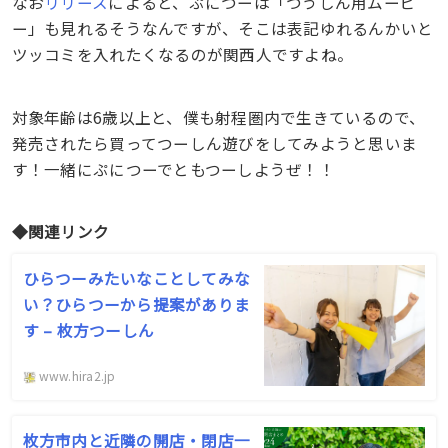
なお
リリース
によると、ぷにつーは「つうしん用ムービ
ー」も見れるそうなんですが、そこは表記ゆれるんかいと
ツッコミを入れたくなるのが関西人ですよね。
対象年齢は6歳以上と、僕も射程圏内で生きているので、
発売されたら買ってつーしん遊びをしてみようと思いま
す！一緒にぷにつーでともつーしようぜ！！
◆関連リンク
ひらつーみたいなことしてみな
い？ひらつーから提案がありま
す – 枚方つーしん
www.hira2.jp
枚方市内と近隣の開店・閉店一