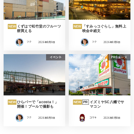
くずはで松竹堂のフルーツ
「すみっコぐらし」無料上
NEW
NEW
餅買える
映会＠総文
フク
2026年8月9日
フク
2026年8月9日
イベント
PRニュース
ひらパーで「acosta！」
イズミヤSC八幡でサ
NEW
NEW
PR
開催！プールで撮影も
マコン
フク
2026年8月9日
コマキ
2026年8月8日