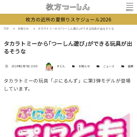
MENU
枚方の近所の夏祭りスケジュール2026
TOP
お知らせ
タカラトミーから｢つーしん遊び｣ができる玩具が出るそうな
タカラトミーから｢つーしん遊び｣ができる玩具が出
るそうな
著者
投稿日
カテゴリー
カテゴリー
カテゴリー
2024年2月7日 13:00
すどん
お知らせ
ニュース
話題
タカラトミーの玩具「ぷにるんず」に第3弾モデルが登場
しています。