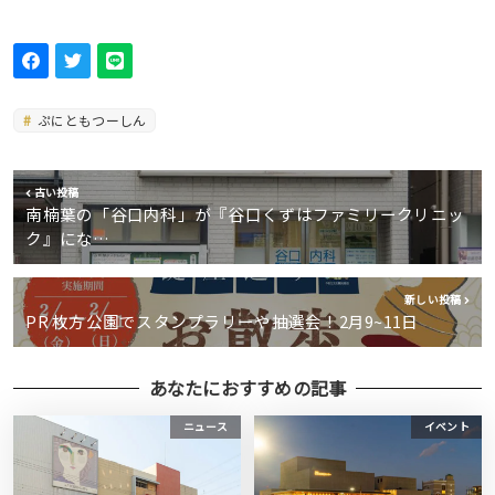
ぷにともつーしん
古い投稿
南楠葉の「谷口内科」が『谷口くずはファミリークリニッ
ク』にな…
新しい投稿
PR 枚方公園でスタンプラリーや抽選会！2月9~11日
あなたにおすすめの記事
ニュース
イベント