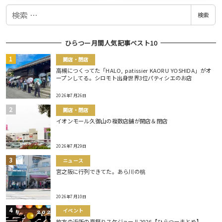
検
検索
索
ひらつー月間人気記事ベスト10
開店・閉店
高槻につくってた「HALO, patissier KAORU YOSHIDA」がオ
ープンしてる。シロモト出身世界3位パティシエのお店
2026年7月26日
開店・閉店
イオンモール久御山の複数店舗が開店＆閉店
2026年7月29日
ニュース
宮之阪に行列できてた。あら川の桃
2026年7月10日
イベント
枚方の近所の夏祭りスケジュール2026【ひらつーまとめ】