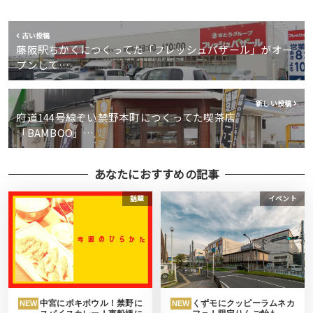
古い投稿
藤阪駅ちかくにつくってた「フレッシュバザール」がオー
プンして…
新しい投稿
府道144号線ぞい禁野本町につくってた喫茶店
「BAMBOO」…
あなたにおすすめの記事
話題
イベント
中宮にポキボウル！禁野に
くずモにクッピーラムネカ
NEW
NEW