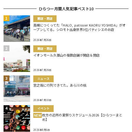
ひらつー月間人気記事ベスト10
開店・閉店
高槻につくってた「HALO, patissier KAORU YOSHIDA」がオ
ープンしてる。シロモト出身世界3位パティシエのお店
2026年7月26日
開店・閉店
イオンモール久御山の複数店舗が開店＆閉店
2026年7月29日
ニュース
宮之阪に行列できてた。あら川の桃
2026年7月10日
イベント
枚方の近所の夏祭りスケジュール2026【ひらつーまと
NEW
め】
2026年8月6日