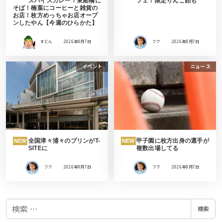
スパイスカレー！東船橋に
フェ！限定りんご飴も
そば！楠葉にコーヒーと雑貨の
お店！枚方めっちゃお店オープ
ンしたやん【今週のひらかた】
すどん
2026年8月7日
フク
2026年8月7日
イベント
ニュース
全国津々浦々のプリンがT-
甲子園に枚方出身の選手が
NEW
NEW
SITEに
複数出場してる
フク
2026年8月7日
フク
2026年8月7日
検
検索
索