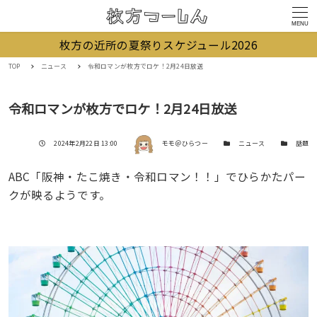
MENU
枚方の近所の夏祭りスケジュール2026
TOP
ニュース
令和ロマンが枚方でロケ！2月24日放送
令和ロマンが枚方でロケ！2月24日放送
著者
投稿日
カテゴリー
カテゴリー
2024年2月22日 13:00
モモ＠ひらつー
ニュース
話題
ABC「阪神・たこ焼き・令和ロマン！！」でひらかたパー
クが映るようです。