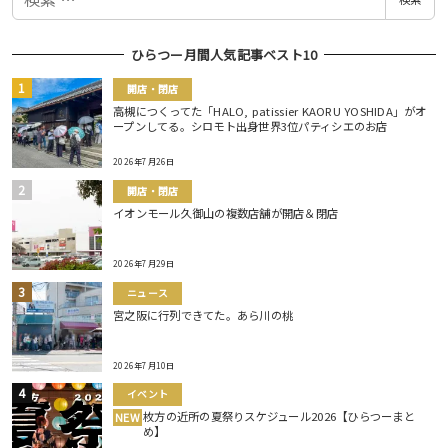
索
ひらつー月間人気記事ベスト10
開店・閉店
高槻につくってた「HALO, patissier KAORU YOSHIDA」がオ
ープンしてる。シロモト出身世界3位パティシエのお店
2026年7月26日
開店・閉店
イオンモール久御山の複数店舗が開店＆閉店
2026年7月29日
ニュース
宮之阪に行列できてた。あら川の桃
2026年7月10日
イベント
枚方の近所の夏祭りスケジュール2026【ひらつーまと
NEW
め】