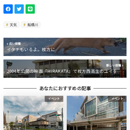
天気
船橋川
古い投稿
イタチもいるよ。枚方に
新しい投稿
2004年公開の映画「HIRAKATA」で枚方西高生のユイを…
あなたにおすすめの記事
イベント
イベント