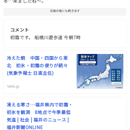
冬…来ましたね〜。
広告の後にも続きます
コメント
初霜です。 船橋川遊歩道 今朝7時
冷えた朝 中国・四国から東
北 初氷・初霜の便りが続々
(気象予報士 日直主任)
tenki.jp
凍える寒さ…福井県内で初霜・
初氷を観測 8地点で今季最低
気温 | 社会 | 福井のニュース |
福井新聞ONLINE