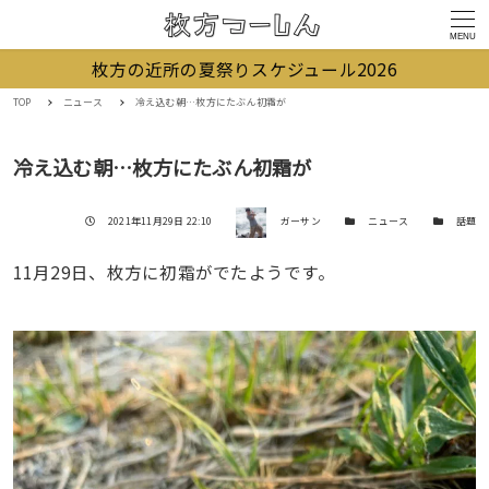
MENU
枚方の近所の夏祭りスケジュール2026
TOP
ニュース
冷え込む朝…枚方にたぶん初霜が
冷え込む朝…枚方にたぶん初霜が
著者
投稿日
カテゴリー
カテゴリー
2021年11月29日 22:10
ガーサン
ニュース
話題
11月29日、枚方に初霜がでたようです。