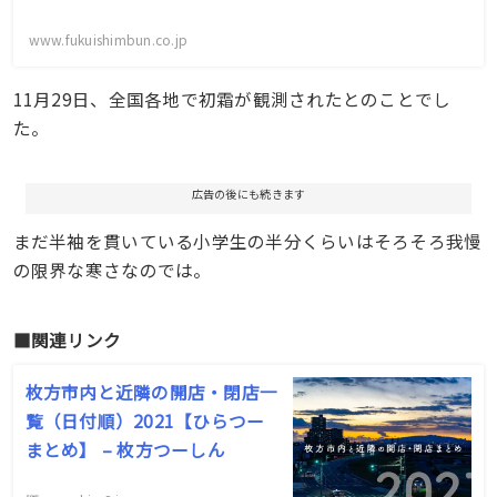
www.fukuishimbun.co.jp
11月29日、全国各地で初霜が観測されたとのことでし
た。
広告の後にも続きます
まだ半袖を貫いている小学生の半分くらいはそろそろ我慢
の限界な寒さなのでは。
■関連リンク
枚方市内と近隣の開店・閉店一
覧（日付順）2021【ひらつー
まとめ】 – 枚方つーしん