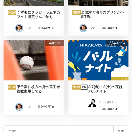
くずモにクッピーラムネカ
全国津々浦々のプリンがT-
NEW
NEW
フェ！限定りんご飴も
SITEに
フク
2026年8月7日
フク
2026年8月7日
ニュース
PRニュース
甲子園に枚方出身の選手が
8/7(金)・8(土)の夜は
NEW
NEW
PR
複数出場してる
バルナイト
シュン@ひらつー
フク
2026年8月7日
2026年8月6日
検
検索