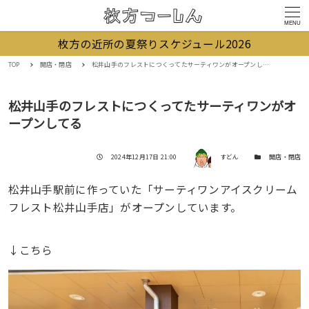
MENU
枚方の近所の夏祭りスケジュール2026
TOP
開店・閉店
松井山手のフレストにつくってたサーティワンがオープンしてる
松井山手のフレストにつくってたサーティワンがオ
ープンしてる
著者
投稿日
カテゴリー
2024年12月17日 21:00
すどん
開店・閉店
松井山手駅前に作っていた「サーティワンアイスクリーム
フレスト松井山手店」がオープンしています。
↓こちら