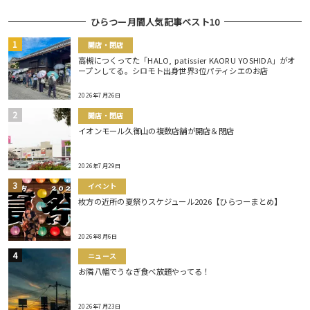
ひらつー月間人気記事ベスト10
開店・閉店
高槻につくってた「HALO, patissier KAORU YOSHIDA」がオ
ープンしてる。シロモト出身世界3位パティシエのお店
2026年7月26日
開店・閉店
イオンモール久御山の複数店舗が開店＆閉店
2026年7月29日
イベント
枚方の近所の夏祭りスケジュール2026【ひらつーまとめ】
2026年8月6日
ニュース
お隣八幡でうなぎ食べ放題やってる！
2026年7月23日