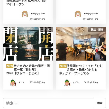
自転車店ができるみたい。8月
15日オープン
モモ＠ひらつー
モモ＠ひらつー
2026年8月10日
2026年8月10日
まとめ
開店・閉店
枚方市内と近隣の開店・閉
香里園につくってた「お好
NEW
NEW
店一覧（日付順）
み焼き・鉄板バル とも
2026【ひらつーまとめ】
家」がオープンしてる
すどん
2026年8月10日
すどん
2026年8月9日
検
検索
索