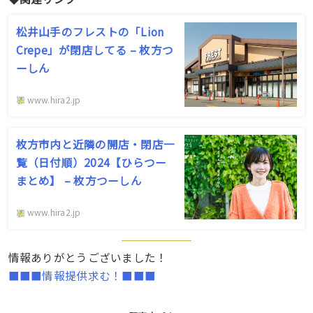
松井山手のフレストの「Lion
Crepe」が閉店してる – 枚方つ
ーしん
www.hira2.jp
枚方市内と近隣の開店・閉店一
覧（日付順）2024【ひらつー
まとめ】 – 枚方つーしん
www.hira2.jp
情報ありがとうございました！
■■■情報提供求む！■■■