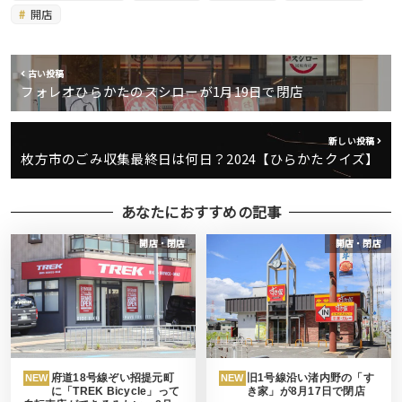
開店
古い投稿
フォレオひらかたのスシローが1月19日で閉店
新しい投稿
枚方市のごみ収集最終日は何日？2024【ひらかたクイズ】
あなたにおすすめの記事
開店・閉店
開店・閉店
府道18号線ぞい招提元町
旧1号線沿い渚内野の「す
NEW
NEW
に「TREK Bicycle」って
き家」が8月17日で閉店