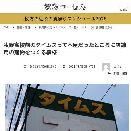
MENU
枚方の近所の夏祭りスケジュール2026
TOP
開店・閉店
牧野高校前のタイムスって本屋だったところに店舗用の建物をつくる模様
牧野高校前のタイムスって本屋だったところに店舗
用の建物をつくる模様
著者
投稿日
更新日
2012年6月29日 17:00
2021年3月30日 07:03
カズマ
カテゴリー
開店・閉店