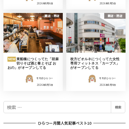
2026年8月6日
2026年8月5日
開店・閉店
開店・閉店
東船橋につくってた「胡麻
枚方ビオルネにつくってた女性
NEW
切りそば酒と肴とそば お
専用フィットネス「カーブス」
おの」がオープンしてる
がオープンしてる
モモ＠ひらつー
モモ＠ひらつー
2026年8月5日
2026年8月4日
検
検索
索
ひらつー月間人気記事ベスト10