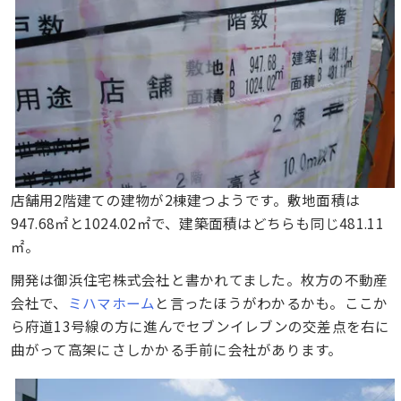
店舗用2階建ての建物が2棟建つようです。敷地面積は
947.68㎡と1024.02㎡で、建築面積はどちらも同じ481.11
㎡。
開発は御浜住宅株式会社と書かれてました。枚方の不動産
会社で、
ミハマホーム
と言ったほうがわかるかも。ここか
ら府道13号線の方に進んでセブンイレブンの交差点を右に
曲がって高架にさしかかる手前に会社があります。