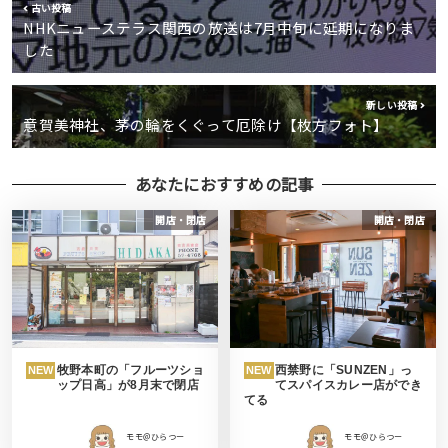
古い投稿
NHKニューステラス関西の放送は7月中旬に延期になりま
した
新しい投稿
意賀美神社、茅の輪をくぐって厄除け【枚方フォト】
あなたにおすすめの記事
開店・閉店
開店・閉店
牧野本町の「フルーツショ
西禁野に「SUNZEN」っ
NEW
NEW
ップ日高」が8月末で閉店
てスパイスカレー店ができ
てる
モモ＠ひらつー
モモ＠ひらつー