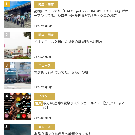
開店・閉店
高槻につくってた「HALO, patissier KAORU YOSHIDA」がオ
ープンしてる。シロモト出身世界3位パティシエのお店
2026年7月26日
開店・閉店
イオンモール久御山の複数店舗が開店＆閉店
2026年7月29日
ニュース
宮之阪に行列できてた。あら川の桃
2026年7月10日
イベント
枚方の近所の夏祭りスケジュール2026【ひらつーまと
NEW
め】
2026年8月6日
ニュース
お隣八幡でうなぎ食べ放題やってる！