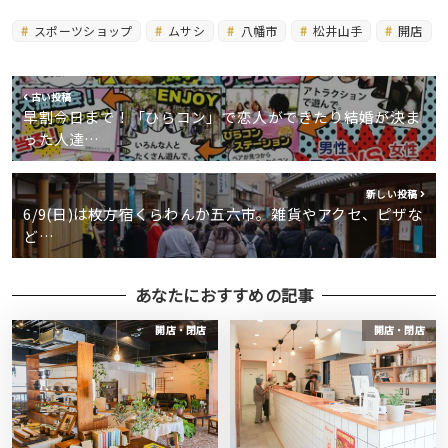
スポーツショップ
ムサシ
八幡市
松井山手
開店
古い投稿
早割今日まで！「ひらコン」で恋人ができたり結婚が決ま
った人達…
新しい投稿
6/9(日)は枚方宿くらわんか五六市。雑貨やアクセ、ピザな
ど…
あなたにおすすめの記事
開店・閉店
開店・閉店