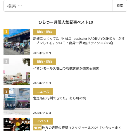
検
検索
索
ひらつー月間人気記事ベスト10
開店・閉店
高槻につくってた「HALO, patissier KAORU YOSHIDA」がオ
ープンしてる。シロモト出身世界3位パティシエのお店
2026年7月26日
開店・閉店
イオンモール久御山の複数店舗が開店＆閉店
2026年7月29日
ニュース
宮之阪に行列できてた。あら川の桃
2026年7月10日
イベント
枚方の近所の夏祭りスケジュール2026【ひらつーまと
NEW