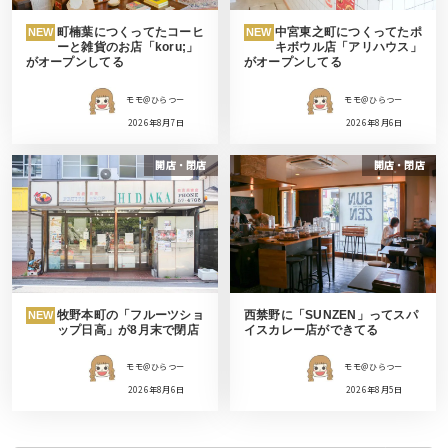
町楠葉につくってたコーヒ
中宮東之町につくってたポ
NEW
NEW
ーと雑貨のお店「koru;」
キボウル店「アリハウス」
がオープンしてる
がオープンしてる
モモ＠ひらつー
モモ＠ひらつー
2026年8月7日
2026年8月6日
開店・閉店
開店・閉店
牧野本町の「フルーツショ
西禁野に「SUNZEN」ってスパ
NEW
ップ日高」が8月末で閉店
イスカレー店ができてる
モモ＠ひらつー
モモ＠ひらつー
2026年8月6日
2026年8月5日