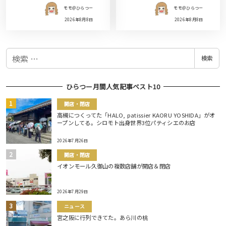
モモ＠ひらつー
モモ＠ひらつー
2026年8月8日
2026年8月8日
検
検索
索
ひらつー月間人気記事ベスト10
開店・閉店
高槻につくってた「HALO, patissier KAORU YOSHIDA」がオ
ープンしてる。シロモト出身世界3位パティシエのお店
2026年7月26日
開店・閉店
イオンモール久御山の複数店舗が開店＆閉店
2026年7月29日
ニュース
宮之阪に行列できてた。あら川の桃