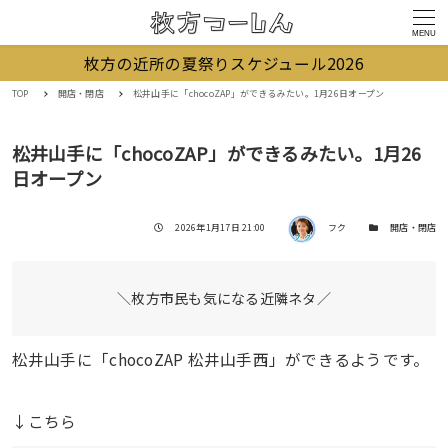
MENU
枚方の近所の夏祭りスケジュール2026
TOP
開店・閉店
松井山手に「chocoZAP」ができるみたい。1月26日オープン
松井山手に「chocoZAP」ができるみたい。1月26
日オープン
著者
投稿日
カテゴリー
2026年1月17日 21:00
フク
開店・閉店
＼枚方市民も気になる近隣ネタ／
松井山手に「chocoZAP 松井山手西」ができるようです。
↓こちら