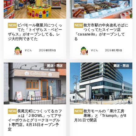
ビバモール寝屋川につくっ
枚方市駅の中央改札そばに
NEW
NEW
てた「トイザらス・ベビー
つくってたスイーツ店
ザらス」がオープンしてる。レ
「casaneilo」がオープンして
ジ大行列できてた
る
すどん
2026年8月9日
すどん
2026年8月9日
開店・閉店
開店・閉店
長尾元町につくってるカフ
枚方モールの「果汁工房
NEW
NEW
ェは「J BOWL」ってアサ
果琳」と「Triumph」が8
イーボウルとグリークヨーグル
月31日で閉店
ト専門店。8月15日オープン予
定