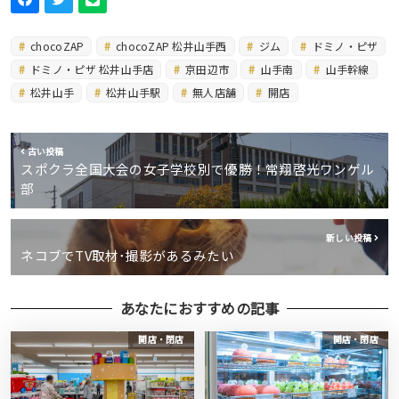
chocoZAP
chocoZAP 松井山手西
ジム
ドミノ・ピザ
ドミノ・ピザ 松井山手店
京田辺市
山手南
山手幹線
松井山手
松井山手駅
無人店舗
開店
古い投稿
スポクラ全国大会の女子学校別で優勝！常翔啓光ワンゲル
部
新しい投稿
ネコブでTV取材･撮影があるみたい
あなたにおすすめの記事
開店・閉店
開店・閉店