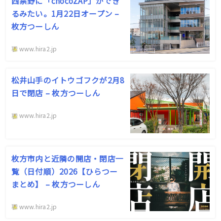
西禁野に「chocoZAP」ができ
るみたい。1月22日オープン –
枚方つーしん
www.hira2.jp
松井山手のイトウゴフクが2月8
日で閉店 – 枚方つーしん
www.hira2.jp
枚方市内と近隣の開店・閉店一
覧（日付順）2026【ひらつー
まとめ】 – 枚方つーしん
www.hira2.jp