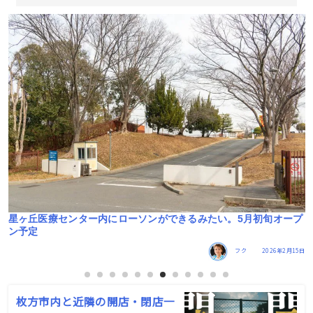
ー
星ヶ丘医療センター内にローソンができるみたい。5月初旬オープ
ン予定
3日
フク
2026年2月15日
枚方市内と近隣の開店・閉店一