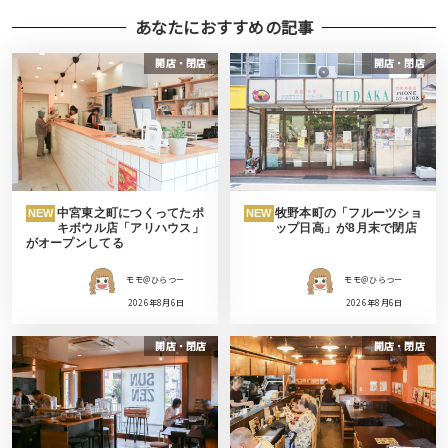
あなたにおすすめの記事
開店・閉店
開店・閉店
中宮東之町につくってたポ
牧野本町の「フルーツショ
NEW
NEW
キボウル店「アリハウス」
ップ日高」が8月末で閉店
がオープンしてる
モモ＠ひらつー
モモ＠ひらつー
2026年8月6日
2026年8月6日
開店・閉店
開店・閉店