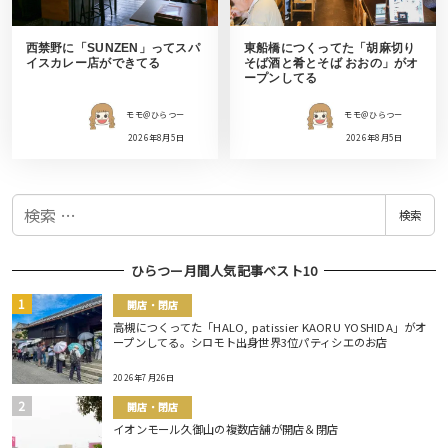
西禁野に「SUNZEN」ってスパ
東船橋につくってた「胡麻切り
イスカレー店ができてる
そば酒と肴とそば おおの」がオ
ープンしてる
モモ＠ひらつー
モモ＠ひらつー
2026年8月5日
2026年8月5日
検
検索
索
ひらつー月間人気記事ベスト10
開店・閉店
高槻につくってた「HALO, patissier KAORU YOSHIDA」がオ
ープンしてる。シロモト出身世界3位パティシエのお店
2026年7月26日
開店・閉店
イオンモール久御山の複数店舗が開店＆閉店