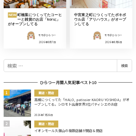
町楠葉につくってたコーヒ
中宮東之町につくってたポキボ
NEW
ーと雑貨のお店「koru;」
ウル店「アリハウス」がオープ
がオープンしてる
ンしてる
モモ＠ひらつー
モモ＠ひらつー
2026年8月7日
2026年8月6日
検
検索
索
ひらつー月間人気記事ベスト10
開店・閉店
高槻につくってた「HALO, patissier KAORU YOSHIDA」がオ
ープンしてる。シロモト出身世界3位パティシエのお店
2026年7月26日
開店・閉店
イオンモール久御山の複数店舗が開店＆閉店