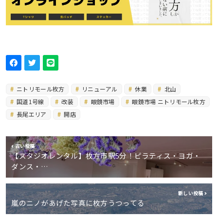
ニトリモール枚方
リニューアル
休業
北山
国道1号線
改装
眼鏡市場
眼鏡市場 ニトリモール枚方
長尾エリア
開店
古い投稿
【スタジオレンタル】枚方市駅5分！ピラティス・ヨガ・
ダンス・…
新しい投稿
嵐のニノがあげた写真に枚方うつってる