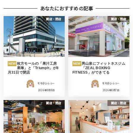
あなたにおすすめの記事
開店・閉店
開店・閉店
枚方モールの「果汁工房
男山泉にフィットネスジム
NEW
NEW
果琳」と「Triumph」が8
「ZEAL BOXING
月31日で閉店
FITNESS」ができてる
モモ＠ひらつー
モモ＠ひらつー
2026年8月8日
2026年8月7日
開店・閉店
開店・閉店