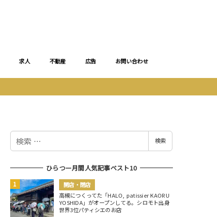
求人
不動産
広告
お問い合わせ
検
検索
索
ひらつー月間人気記事ベスト10
開店・閉店
高槻につくってた「HALO, patissier KAORU
YOSHIDA」がオープンしてる。シロモト出身
世界3位パティシエのお店