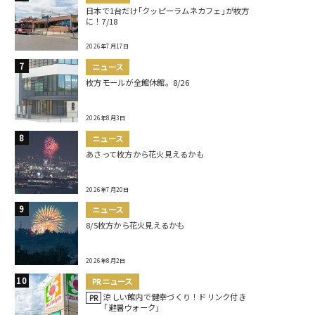
日本で1台だけ｢クッピーラムネカフェ｣が枚方
に！7/18
2026年7月17日
ニュース
枚方モールが全館休館。8/26
2026年8月3日
ニュース
あさって枚方から花火見えるかも
2026年7月20日
ニュース
8/5枚方から花火見えるかも
2026年8月2日
PRニュース
涼しい館内で健幸づくり！ドリンク付き
PR
｢避暑ウォーク｣