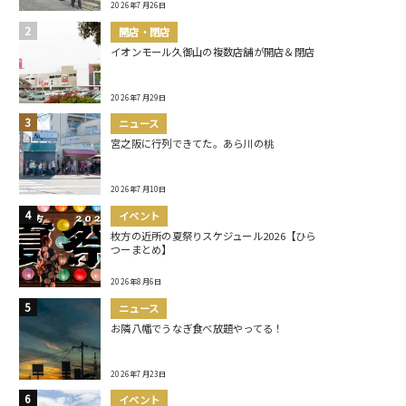
2026年7月26日
開店・閉店
イオンモール久御山の複数店舗が開店＆閉店
2026年7月29日
ニュース
宮之阪に行列できてた。あら川の桃
2026年7月10日
イベント
枚方の近所の夏祭りスケジュール2026【ひら
つーまとめ】
2026年8月6日
ニュース
お隣八幡でうなぎ食べ放題やってる！
2026年7月23日
イベント