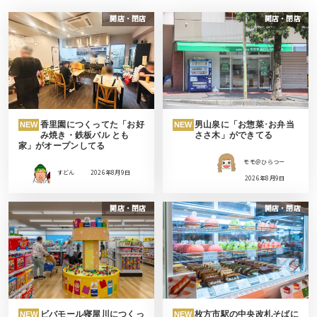
開店・閉店
開店・閉店
香里園につくってた「お好
男山泉に「お惣菜･お弁当
NEW
NEW
み焼き・鉄板バル とも
ささ木」ができてる
家」がオープンしてる
モモ＠ひらつー
すどん
2026年8月9日
2026年8月9日
開店・閉店
開店・閉店
ビバモール寝屋川につくっ
枚方市駅の中央改札そばに
NEW
NEW