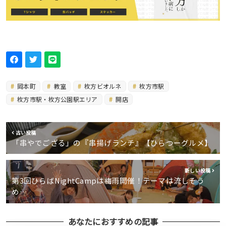
岡本町
教室
枚方ビオルネ
枚方市駅
枚方市駅・枚方公園駅エリア
開店
古い投稿
「串やでござる」の『串揚げランチ』【ひらつーグルメ】
新しい投稿
第3回ひらばNightCampは梅雨開催！テーマは流しそう
め…
あなたにおすすめの記事