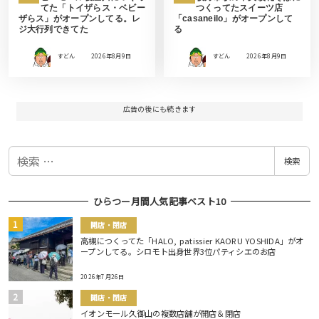
てた「トイザらス・ベビー
つくってたスイーツ店
ザらス」がオープンしてる。レ
「casaneilo」がオープンして
ジ大行列できてた
る
すどん
2026年8月9日
すどん
2026年8月9日
広告の後にも続きます
検
検索
索
ひらつー月間人気記事ベスト10
開店・閉店
高槻につくってた「HALO, patissier KAORU YOSHIDA」がオ
ープンしてる。シロモト出身世界3位パティシエのお店
2026年7月26日
開店・閉店
イオンモール久御山の複数店舗が開店＆閉店