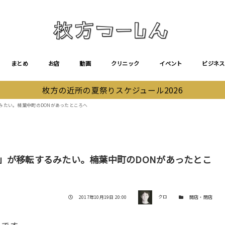
まとめ
お店
動画
クリニック
イベント
ビジネス
枚方の近所の夏祭りスケジュール2026
みたい。楠葉中町のDONがあったところへ
」が移転するみたい。楠葉中町のDONがあったとこ
著者
投稿日
カテゴリー
2017年10月19日 20:00
クロ
開店・閉店