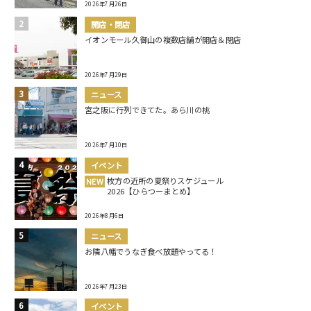
2026年7月26日
開店・閉店
イオンモール久御山の複数店舗が開店＆閉店
2026年7月29日
ニュース
宮之阪に行列できてた。あら川の桃
2026年7月10日
イベント
枚方の近所の夏祭りスケジュール
NEW
2026【ひらつーまとめ】
2026年8月6日
ニュース
お隣八幡でうなぎ食べ放題やってる！
2026年7月23日
イベント