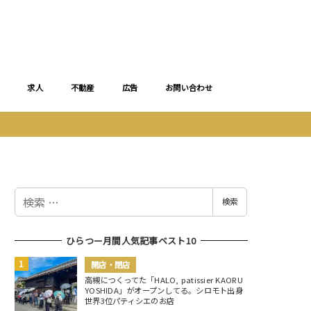
求人
不動産
広告
お問い合わせ
検
検索
索
ひらつー月間人気記事ベスト10
開店・閉店
高槻につくってた「HALO, patissier KAORU
YOSHIDA」がオープンしてる。シロモト出身
世界3位パティシエのお店