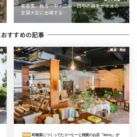
東香里、枚方一中・二中・四中の選手が水泳の
全国大会に出場する…
におすすめの記事
店
開店・閉店
町楠葉につくってたコーヒーと雑貨のお店「koru;」が
NEW