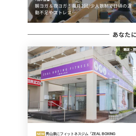
朝ヨガ＆夜ヨガ！毎月2回/少人数制で日頃の運
動不足やストレス…
あなた
開店・閉
男山泉にフィットネスジム「ZEAL BOXING
NEW