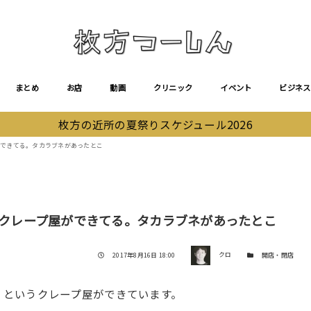
まとめ
お店
動画
クリニック
イベント
ビジネス
枚方の近所の夏祭りスケジュール2026
プ屋ができてる。タカラブネがあったとこ
e」ってクレープ屋ができてる。タカラブネがあったとこ
著者
投稿日
カテゴリー
2017年8月16日 18:00
クロ
開店・閉店
afe」というクレープ屋ができています。