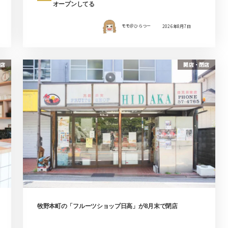
オープンしてる
モモ＠ひらつー
2026年8月7日
店
開店・閉店
牧野本町の「フルーツショップ日高」が8月末で閉店