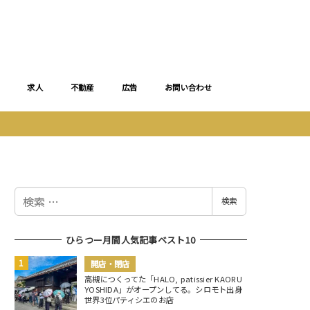
求人
不動産
広告
お問い合わせ
検
検索
索
ひらつー月間人気記事ベスト10
開店・閉店
高槻につくってた「HALO, patissier KAORU
YOSHIDA」がオープンしてる。シロモト出身
世界3位パティシエのお店