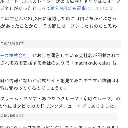
ラルコート（エスカレーターがある広場）すぐそばにオープ
ブネ
」があったところで
昨年9月にも記事にしています
。
そこは
すどん
が8月8日に確認した時には白い布がかぶさっ
供があったことから、その間にオープンしたものだと思わ
告の後にも続きます
ローズ株式会社
」とお店を運営している会社名が記載されて
方を支援する会社のようで「machikado cafe」は
。
、何か情報がないか公式サイトを見てみたのですが詳細はわ
態も変わってくるのでしょうか。
クリーム・おかず・あつあつクレープ・京町クレープ」の
の他にはタピオカのドリンクメニューなどもありました。
告の後にも続きます
り用にクレープをラッピングしてくれるサービスもあるよ