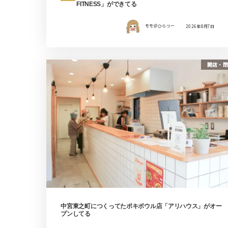
FITNESS」ができてる
モモ＠ひらつー
2026年8月7日
開店・閉
中宮東之町につくってたポキボウル店「アリハウス」がオー
プンしてる