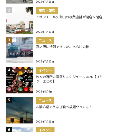
2026年7月26日
開店・閉店
イオンモール久御山の複数店舗が開店＆閉店
2026年7月29日
ニュース
宮之阪に行列できてた。あら川の桃
2026年7月10日
イベント
枚方の近所の夏祭りスケジュール2026【ひら
つーまとめ】
2026年8月6日
ニュース
お隣八幡でうなぎ食べ放題やってる！
2026年7月23日
イベント