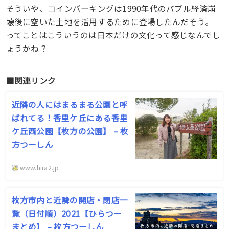
そういや、コインパーキングは1990年代のバブル経済崩
壊後に空いた土地を活用するために登場したんだそう。
ってことはこういうのは日本だけの文化って感じなんでし
ょうかね？
■関連リンク
近隣の人にはまるまる公園と呼
ばれてる！香里ケ丘にある香里
ケ丘西公園【枚方の公園】 – 枚
方つーしん
www.hira2.jp
枚方市内と近隣の開店・閉店一
覧（日付順）2021【ひらつー
まとめ】 – 枚方つーしん