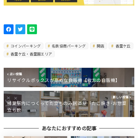
コインパーキング
名鉄協商パーキング
開店
香里ケ丘
香里ケ丘・香里園エリア
古い投稿
リサイクルボックスが高めな自販機【枚方の自販機】
新しい投稿
樟葉駅内につくってた立ちのみ居酒屋「たこ焼き･お惣菜
立ち飲…
あなたにおすすめの記事