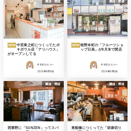
開店・閉店
開店・閉店
中宮東之町につくってたポ
牧野本町の「フルーツショ
NEW
NEW
キボウル店「アリハウス」
ップ日高」が8月末で閉店
がオープンしてる
モモ＠ひらつー
モモ＠ひらつー
2026年8月6日
2026年8月6日
開店・閉店
開店・閉店
西禁野に「SUNZEN」ってスパ
東船橋につくってた「胡麻切り