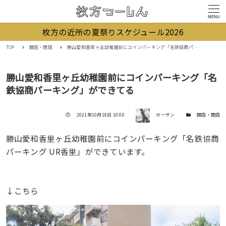
MENU
枚方の近所の夏祭りスケジュール2026
TOP
開店・閉店
勝山愛和香里ヶ丘幼稚園前にコインパーキング「名鉄協商パーキング」ができてる
勝山愛和香里ヶ丘幼稚園前にコインパーキング「名
鉄協商パーキング」ができてる
著者
投稿日
カテゴリー
2021年10月18日 10:00
ガーサン
開店・閉店
勝山愛和香里ヶ丘幼稚園前にコインパーキング「名鉄協商
パーキング UR香里」ができています。
↓こちら