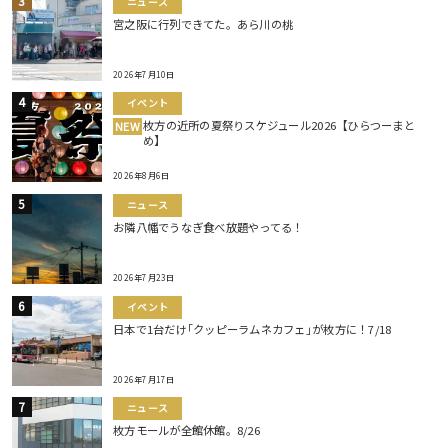
ニュース
宮之阪に行列できてた。あら川の桃
2026年7月10日
イベント
枚方の近所の夏祭りスケジュール2026【ひらつーまと
NEW
め】
2026年8月6日
ニュース
お隣八幡でうなぎ食べ放題やってる！
2026年7月23日
イベント
日本で1台だけ｢クッピーラムネカフェ｣が枚方に！7/18
2026年7月17日
ニュース
枚方モールが全館休館。8/26