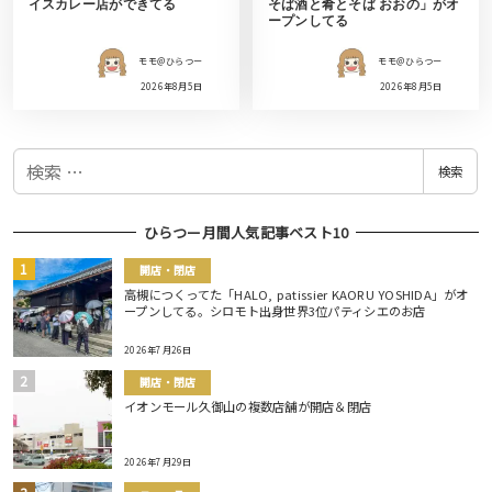
イスカレー店ができてる
そば酒と肴とそば おおの」がオ
ープンしてる
モモ＠ひらつー
モモ＠ひらつー
2026年8月5日
2026年8月5日
検
検索
索
ひらつー月間人気記事ベスト10
開店・閉店
高槻につくってた「HALO, patissier KAORU YOSHIDA」がオ
ープンしてる。シロモト出身世界3位パティシエのお店
2026年7月26日
開店・閉店
イオンモール久御山の複数店舗が開店＆閉店
2026年7月29日