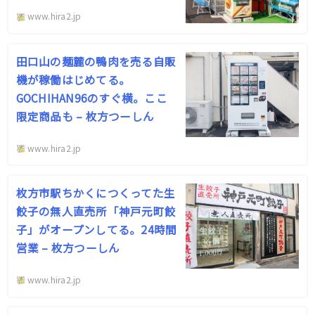
www.hira2.jp
田口山の麺麓の鴨肉を売る自販
機が稼働はじめてる。
GOCHIHAN96のすぐ横。ここ
限定商品も – 枚方つーしん
www.hira2.jp
枚方市駅ちかくにつくってた生
餃子の無人直売所「神戸元町餃
子」がオープンしてる。24時間
営業 – 枚方つーしん
www.hira2.jp