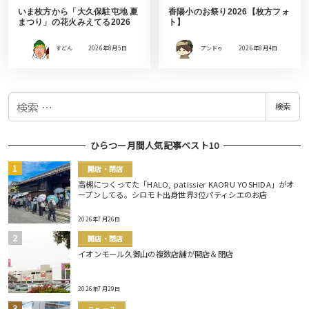
いま枚方から「大久保駐屯地 夏
香陽小のお祭り2026【枚方フォ
まつり」の花火みえてる2026
ト】
すどん
2026年8月5日
アンドゥ
2026年8月4日
検
検索
索
ひらつー月間人気記事ベスト10
開店・閉店
高槻につくってた「HALO, patissier KAORU YOSHIDA」がオ
ープンしてる。シロモト出身世界3位パティシエのお店
2026年7月26日
開店・閉店
イオンモール久御山の複数店舗が開店＆閉店
2026年7月29日