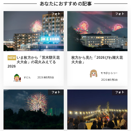
あなたにおすすめの記事
フォト
フォト
いま枚方から「茨木辯天花
枚方から見た「2026びわ湖大花
NEW
火大会」の花火みえてる
火大会」
2026
モモ＠ひらつー
すどん
2026年8月8日
2026年8月6日
フォト
フォト