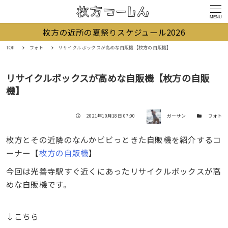
MENU
枚方の近所の夏祭りスケジュール2026
TOP
フォト
リサイクルボックスが高めな自販機【枚方の自販機】
リサイクルボックスが高めな自販機【枚方の自販
機】
著者
投稿日
カテゴリー
2021年10月18日 07:00
ガーサン
フォト
枚方とその近隣のなんかビビっときた自販機を紹介するコ
ーナー【
枚方の自販機
】
今回は光善寺駅すぐ近くにあったリサイクルボックスが高
めな自販機です。
↓こちら