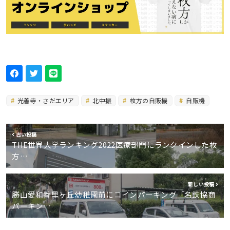
光善寺・さだエリア
北中振
枚方の自販機
自販機
古い投稿
THE世界大学ランキング2022医療部門にランクインした枚
方…
新しい投稿
勝山愛和香里ヶ丘幼稚園前にコインパーキング「名鉄協商
パーキン…