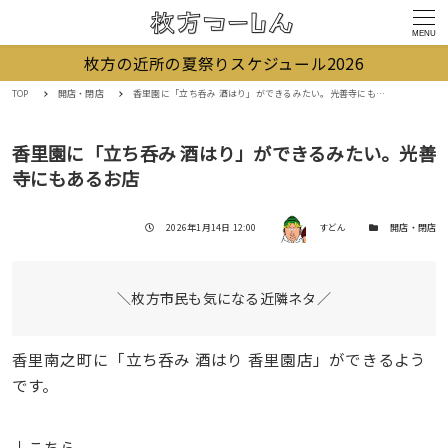
MENU
枚方の近所の夏祭りスケジュール2026
TOP
開店・閉店
香里園に「立ち呑み 酒はり」ができるみたい。光善寺にもあるお店
香里園に「立ち呑み 酒はり」ができるみたい。光善
寺にもあるお店
著者
投稿日
カテゴリー
2026年1月14日 12:00
すどん
開店・閉店
＼枚方市民も気になる近隣ネタ／
香里南之町に「立ち呑み 酒はり 香里園店」ができるよう
です。
↓こちら