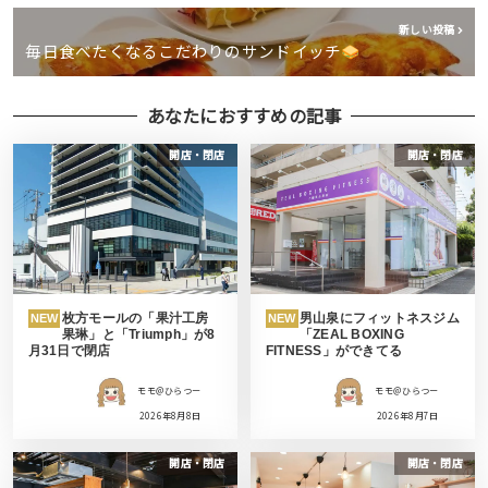
新しい投稿
毎日食べたくなるこだわりのサンドイッチ
あなたにおすすめの記事
開店・閉店
開店・閉店
枚方モールの「果汁工房
男山泉にフィットネスジム
NEW
NEW
果琳」と「Triumph」が8
「ZEAL BOXING
月31日で閉店
FITNESS」ができてる
モモ＠ひらつー
モモ＠ひらつー
2026年8月8日
2026年8月7日
開店・閉店
開店・閉店