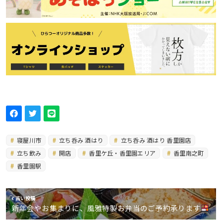
寝屋川市
立ち呑み 酒はり
立ち呑み 酒はり 香里園店
立ち飲み
開店
香里ケ丘・香里園エリア
香里南之町
香里園駅
古い投稿
新年会やお集まりに、風雅特製お弁当のご予約承ります