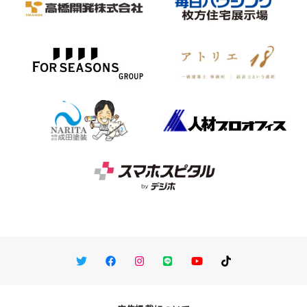
Twitter
Facebook
Instagram
LINE
You Tube
TikTok