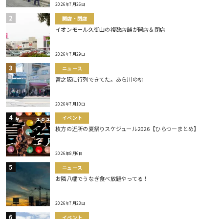
2026年7月26日
開店・閉店
イオンモール久御山の複数店舗が開店＆閉店
2026年7月29日
ニュース
宮之阪に行列できてた。あら川の桃
2026年7月10日
イベント
枚方の近所の夏祭りスケジュール2026【ひらつーまとめ】
2026年8月6日
ニュース
お隣八幡でうなぎ食べ放題やってる！
2026年7月23日
イベント