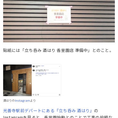
貼紙には「立ち呑み 酒はり 香里園店 準備中」とのこと。
酒はりの
Instagram
より
光善寺駅前デパートにある『立ち呑み 酒はり』
の
Instagramを見ると、香里園始動とのことで工事の投稿な