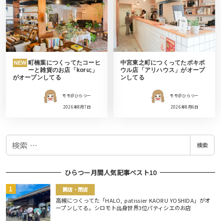
町楠葉につくってたコーヒ
中宮東之町につくってたポキボ
NEW
ーと雑貨のお店「koru;」
ウル店「アリハウス」がオープ
がオープンしてる
ンしてる
モモ＠ひらつー
モモ＠ひらつー
2026年8月7日
2026年8月6日
検
検索
索
ひらつー月間人気記事ベスト10
開店・閉店
高槻につくってた「HALO, patissier KAORU YOSHIDA」がオ
ープンしてる。シロモト出身世界3位パティシエのお店