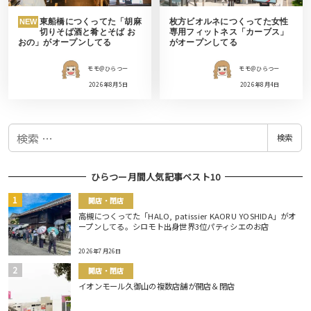
東船橋につくってた「胡麻
枚方ビオルネにつくってた女性
NEW
切りそば酒と肴とそば お
専用フィットネス「カーブス」
おの」がオープンしてる
がオープンしてる
モモ＠ひらつー
モモ＠ひらつー
2026年8月5日
2026年8月4日
検
検索
索
ひらつー月間人気記事ベスト10
開店・閉店
高槻につくってた「HALO, patissier KAORU YOSHIDA」がオ
ープンしてる。シロモト出身世界3位パティシエのお店
2026年7月26日
開店・閉店
イオンモール久御山の複数店舗が開店＆閉店