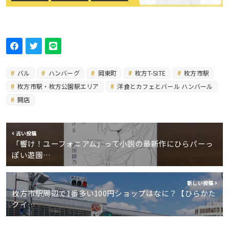
バル
ハンバーグ
岡東町
枚方T-SITE
枚方市駅
枚方市駅・枚方公園駅エリア
洋食とカフェとバール ハンバール
開店
古い投稿
「響け！ユーフォニアム」って小説の最新作にひらパーっ
ぽい遊園…
新しい投稿
枚方市駅周辺で1番多い100円ショップはなに？【ひらかた
クイ…