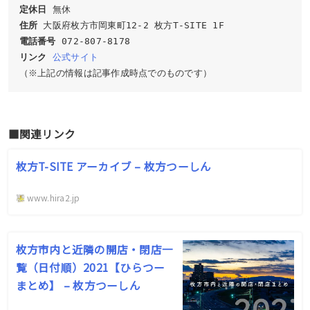
定休日
住所
電話番号
リンク
公式サイト
（※上記の情報は記事作成時点でのものです）
■関連リンク
枚方T-SITE アーカイブ – 枚方つーしん
www.hira2.jp
枚方市内と近隣の開店・閉店一
覧（日付順）2021【ひらつー
まとめ】 – 枚方つーしん