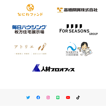
Twitter
Facebook
Instagram
LINE
You Tube
TikTok