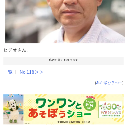
ヒデオさん。
広告の後にも続きます
一覧
｜
No.118＞＞
(
みか＠ひらつー
)