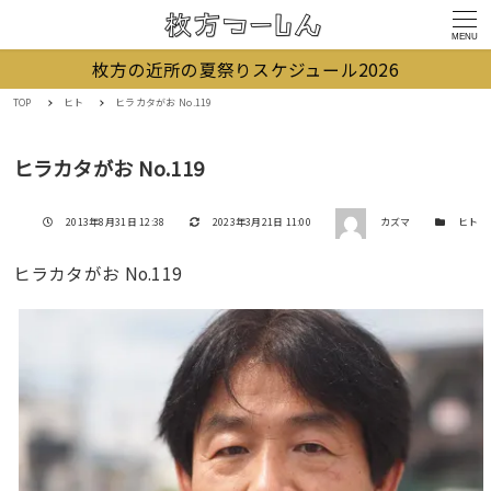
MENU
枚方の近所の夏祭りスケジュール2026
TOP
ヒト
ヒラカタがお No.119
ヒラカタがお No.119
著者
投稿日
更新日
カテゴリー
2013年8月31日 12:38
2023年3月21日 11:00
カズマ
ヒト
ヒラカタがお No.119