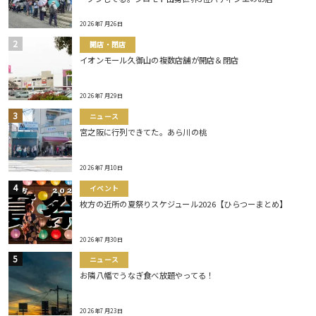
2026年7月26日
開店・閉店
イオンモール久御山の複数店舗が開店＆閉店
2026年7月29日
ニュース
宮之阪に行列できてた。あら川の桃
2026年7月10日
イベント
枚方の近所の夏祭りスケジュール2026【ひらつーまとめ】
2026年7月30日
ニュース
お隣八幡でうなぎ食べ放題やってる！
2026年7月23日