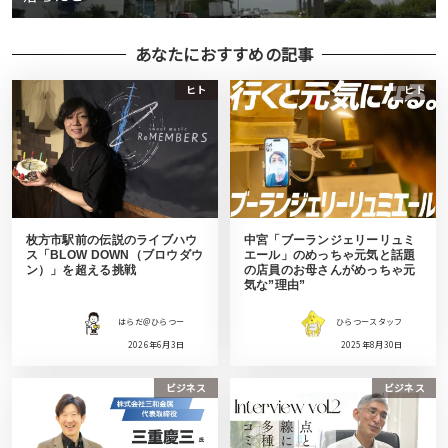
あなたにおすすめの記事
ヒト
ヒト
枚方市駅前の伝説のライブハウ
中宮「ブーランジェリーリュミ
ス「BLOW DOWN（ブロウダウ
エール」のめっちゃ元気と話題
ン）」を超える挑戦
の店員のお母さんがめっちゃ元
気な”理由”
はらだ＠ひらつー
ひらつースタッフ
2026年6月3日
2025年8月30日
ビジネス
ビジネス