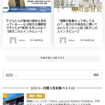
子どもたちが勉強の意味を見失
「国際行政書士って何してる
っている——なぜ枚方公園駅前
の？」枚方の川添先生に聞いて
で子どもが“商売”を学ぶのか？
みたらすごかった話【枚方この
【枚方この人インタビュー】
人インタビュー】
kokue
2025年8月9日
kokue
2025年6月28日
広告の後にも続きます
検
検索
索
ひらつー月間人気記事ベスト10
開店・閉店
高槻につくってた「HALO, patissier KAORU YOSHIDA」がオ
ープンしてる。シロモト出身世界3位パティシエのお店