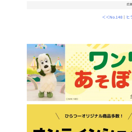
広
＜＜No.148
｜
ヒ