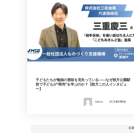
子どもたちが勉強の意味を見失っている——なぜ枚方公園駅
前で子どもが“商売”を学ぶのか？【枚方この人インタビュ
ー】
kokue
2025年8月9日
広