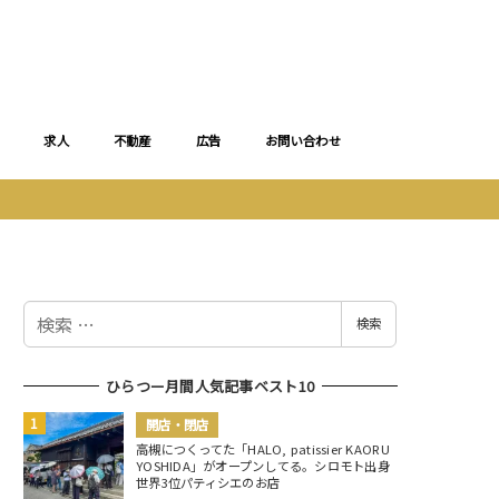
求人
不動産
広告
お問い合わせ
検
検索
索
ひらつー月間人気記事ベスト10
開店・閉店
高槻につくってた「HALO, patissier KAORU
YOSHIDA」がオープンしてる。シロモト出身
世界3位パティシエのお店