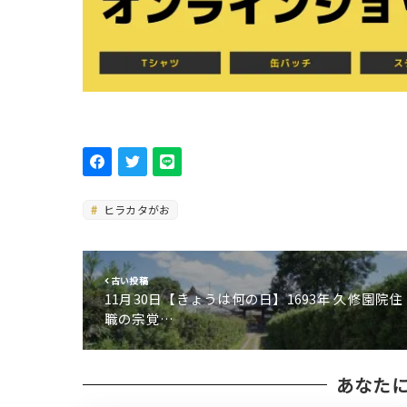
ヒラカタがお
古い投稿
11月30日【きょうは何の日】1693年 久修園院住
職の宗覚…
あなた