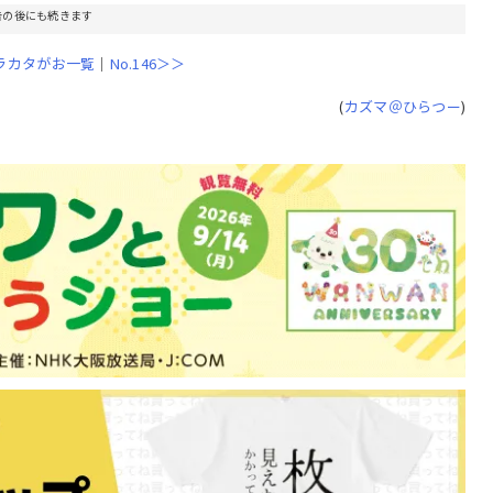
告の後にも続きます
ラカタがお一覧
｜
No.146＞＞
(
カズマ＠ひらつー
)