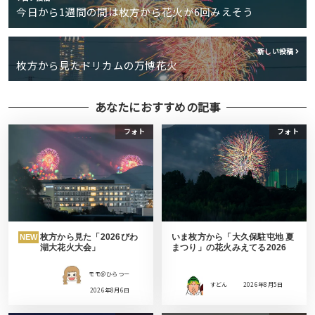
今日から1週間の間は枚方から花火が6回みえそう
新しい投稿
枚方から見たドリカムの万博花火
あなたにおすすめの記事
フォト
フォト
枚方から見た「2026びわ
いま枚方から「大久保駐屯地 夏
NEW
湖大花火大会」
まつり」の花火みえてる2026
モモ＠ひらつー
すどん
2026年8月5日
2026年8月6日