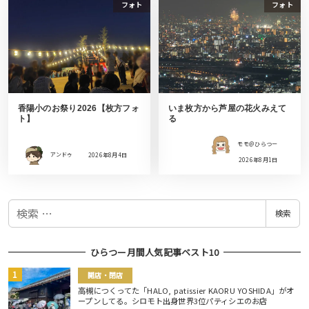
フォト
フォト
香陽小のお祭り2026【枚方フォ
いま枚方から芦屋の花火みえて
ト】
る
モモ＠ひらつー
アンドゥ
2026年8月4日
2026年8月1日
検
検索
索
ひらつー月間人気記事ベスト10
開店・閉店
高槻につくってた「HALO, patissier KAORU YOSHIDA」がオ
ープンしてる。シロモト出身世界3位パティシエのお店