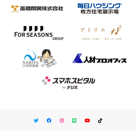
Twitter
Facebook
Instagram
LINE
You Tube
TikTok