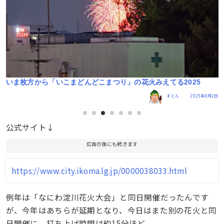
いま枚方から「いこまどんどこまつり」の花火みえてる2025
4日
すどん
2025年8月2日
公式サイト↓
広告の後にも続きます
https://www.city.ikoma.lg.jp/0000038033.html
例年は「なにわ淀川花火大会」と同日開催だったんです
が、今年はあちらが延期となり、今日はまた別の花火と同
日開催に。打ち上げ時間は約15分ほど。