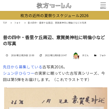
MENU
枚方の近所の夏祭りスケジュール2026
TOP
フォト
昔の四中・香里ケ丘周辺、意賀美神社に明倫小などの写真
昔の四中・香里ケ丘周辺、意賀美神社に明倫小など
の写真
著者
投稿日
更新日
カテゴリー
2016年12月29日 13:00
2022年11月8日 10:47
すどん
フォト
先日から募集している
古写真2016。
シュン＠ひらつー
の実家に眠っていた古写真シリーズ、今
回は第5弾をお届けします。（これでラストです）