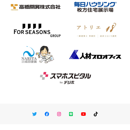
Twitter
Facebook
Instagram
LINE
You Tube
TikTok