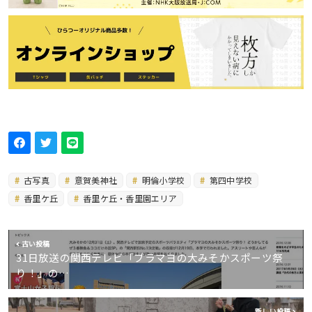
古写真
意賀美神社
明倫小学校
第四中学校
香里ケ丘
香里ケ丘・香里園エリア
古い投稿
31日放送の関西テレビ「ブラマヨの大みそかスポーツ祭
り！」の…
新しい投稿