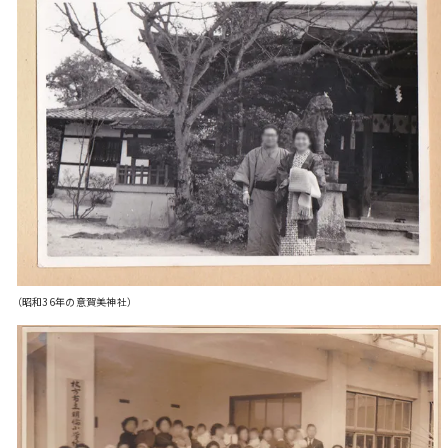
（昭和36年の意賀美神社）