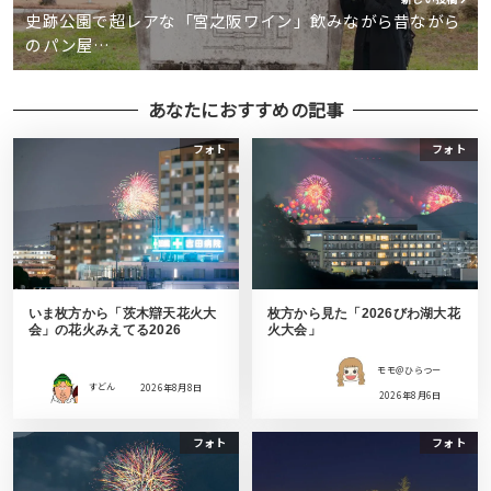
史跡公園で超レアな「宮之阪ワイン」飲みながら昔ながら
のパン屋…
あなたにおすすめの記事
フォト
フォト
いま枚方から「茨木辯天花火大
枚方から見た「2026びわ湖大花
会」の花火みえてる2026
火大会」
モモ＠ひらつー
すどん
2026年8月8日
2026年8月6日
フォト
フォト