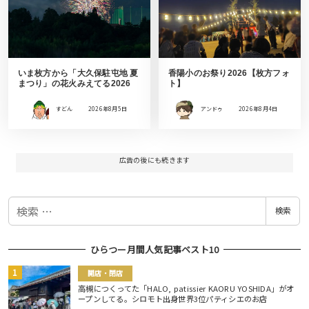
いま枚方から「大久保駐屯地 夏
香陽小のお祭り2026【枚方フォ
まつり」の花火みえてる2026
ト】
すどん
2026年8月5日
アンドゥ
2026年8月4日
広告の後にも続きます
検
検索
索
ひらつー月間人気記事ベスト10
開店・閉店
高槻につくってた「HALO, patissier KAORU YOSHIDA」がオ
ープンしてる。シロモト出身世界3位パティシエのお店