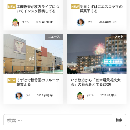
工藤静香が枚方ライブにつ
明日くずはにエスコヤマの
NEW
NEW
いてインスタ投稿してる
洋菓子くる
すどん
2026年8月10日
フク
2026年8月10日
ニュース
フォト
くずはで松竹堂のフルーツ
いま枚方から「茨木辯天花火大
NEW
餅買える
会」の花火みえてる2026
フク
2026年8月9日
すどん
2026年8月8日
検
検索
索