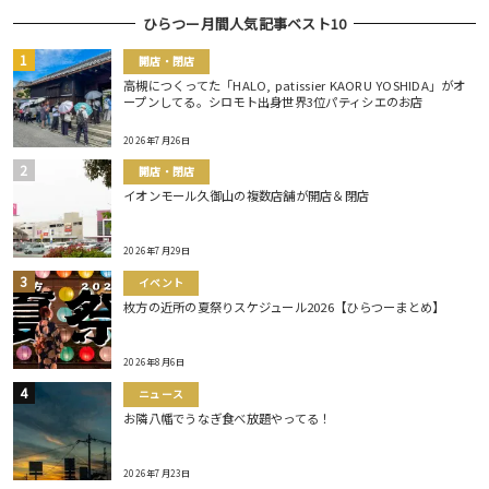
ひらつー月間人気記事ベスト10
開店・閉店
高槻につくってた「HALO, patissier KAORU YOSHIDA」がオ
ープンしてる。シロモト出身世界3位パティシエのお店
2026年7月26日
開店・閉店
イオンモール久御山の複数店舗が開店＆閉店
2026年7月29日
イベント
枚方の近所の夏祭りスケジュール2026【ひらつーまとめ】
2026年8月6日
ニュース
お隣八幡でうなぎ食べ放題やってる！
2026年7月23日