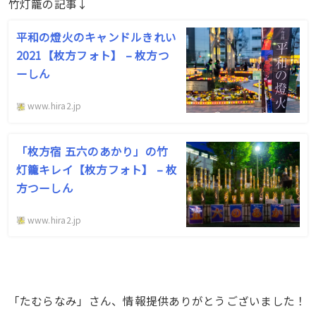
竹灯籠の記事↓
平和の燈火のキャンドルきれい
2021【枚方フォト】 – 枚方つ
ーしん
www.hira2.jp
「枚方宿 五六のあかり」の竹
灯籠キレイ【枚方フォト】 – 枚
方つーしん
www.hira2.jp
「たむらなみ」さん、情報提供ありがとうございました！