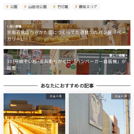
公園
山田池公園
竹灯籠
藤阪エリア
古い投稿
京阪百貨店ひらかた店につくってた週替りのパン屋「ベー
カリーL…
新しい投稿
307号線ぞい杉･五兵衛ちかくに「ハンバーガー自販機」が
設置…
あなたにおすすめの記事
ニュース
ニュース