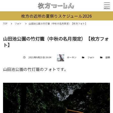
MENU
枚方の近所の夏祭りスケジュール2026
TOP
フォト
山田池公園の竹灯籠（中秋の名月限定）【枚方フォト】
山田池公園の竹灯籠（中秋の名月限定）【枚方フォ
ト】
著者
投稿日
カテゴリー
カテゴリー
2021年9月23日 19:04
ガーサン
フォト
話題
山田池公園の竹灯籠のフォトです。