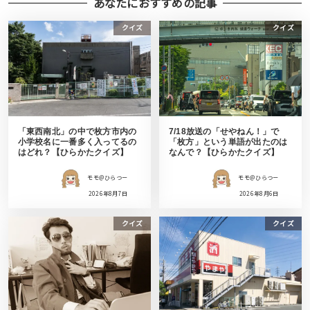
あなたにおすすめの記事
クイズ
クイズ
「東西南北」の中で枚方市内の
7/18放送の「せやねん！」で
小学校名に一番多く入ってるの
「枚方」という単語が出たのは
はどれ？【ひらかたクイズ】
なんで？【ひらかたクイズ】
モモ＠ひらつー
モモ＠ひらつー
2026年8月7日
2026年8月6日
クイズ
クイズ