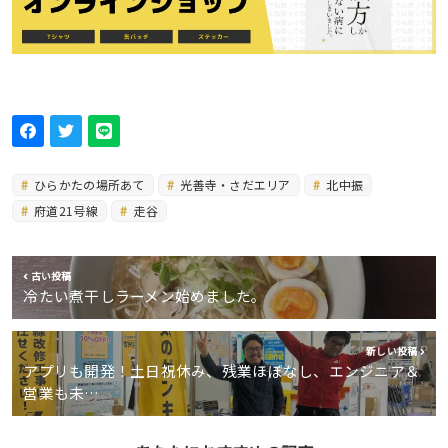
ひらかたの場所あて
光善寺・さだエリア
北中振
府道21号線
走谷
古い投稿
冷たい煮干しラーメン始めました。
新しい投稿
アプリも開発！土日祝休み、残業ほぼなし、エンジニア＆
営業も未…