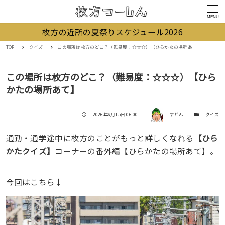
MENU
枚方の近所の夏祭りスケジュール2026
TOP
クイズ
この場所は枚方のどこ？（難易度：☆☆☆）【ひらかたの場所あて】
この場所は枚方のどこ？（難易度：☆☆☆）【ひら
かたの場所あて】
著者
投稿日
カテゴリー
2026年6月15日 06:00
すどん
クイズ
通勤・通学途中に枚方のことがもっと詳しくなれる
【ひら
かたクイズ】
コーナーの番外編【ひらかたの場所あて】。
今回はこちら↓