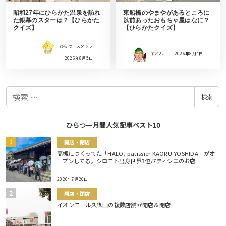
昭和27年にひらかた温泉を訪れ
東船橋のやまやがあるところに
た銀幕のスターは？【ひらかた
以前あったおもちゃ屋はなに？
クイズ】
【ひらかたクイズ】
ひらつースタッフ
すどん
2026年8月4日
2026年8月5日
検
検索
索
ひらつー月間人気記事ベスト10
開店・閉店
高槻につくってた「HALO, patissier KAORU YOSHIDA」がオ
ープンしてる。シロモト出身世界3位パティシエのお店
2026年7月26日
開店・閉店
イオンモール久御山の複数店舗が開店＆閉店