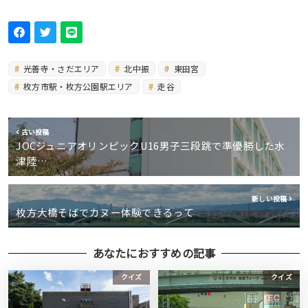
光善寺・さだエリア
北中振
東田宮
枚方市駅・枚方公園駅エリア
走谷
古い投稿
JOCジュニアオリンピックU16男子三段跳で準優勝した水
津陸…
新しい投稿
枚方大橋そばでカヌー体験できるって
あなたにおすすめの記事
クイズ
クイズ