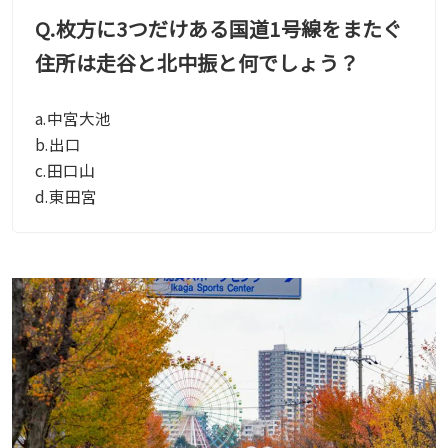
Q.
枚方に3つだけある国道1号線をまたぐ
住所は走谷と北中振と何でしょう？
a.中宮大池
b.出口
c.田口山
d.東田宮