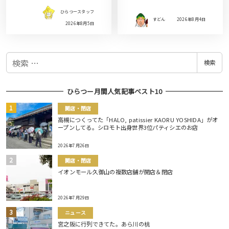
ひらつースタッフ
すどん
2026年8月4日
2026年8月5日
検
検索
索
ひらつー月間人気記事ベスト10
開店・閉店
高槻につくってた「HALO, patissier KAORU YOSHIDA」がオ
ープンしてる。シロモト出身世界3位パティシエのお店
2026年7月26日
開店・閉店
イオンモール久御山の複数店舗が開店＆閉店
2026年7月29日
ニュース
宮之阪に行列できてた。あら川の桃