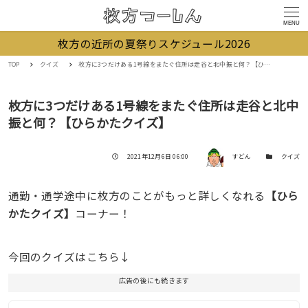
MENU
枚方の近所の夏祭りスケジュール2026
TOP
クイズ
枚方に3つだけある1号線をまたぐ住所は走谷と北中振と何？【ひらかたクイズ】
枚方に3つだけある1号線をまたぐ住所は走谷と北中
振と何？【ひらかたクイズ】
著者
投稿日
カテゴリー
2021年12月6日 06:00
すどん
クイズ
通勤・通学途中に枚方のことがもっと詳しくなれる
【ひら
かたクイズ】
コーナー！
今回のクイズはこちら↓
広告の後にも続きます