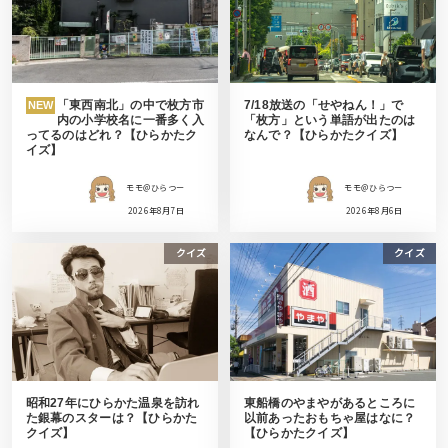
「東西南北」の中で枚方市
7/18放送の「せやねん！」で
NEW
内の小学校名に一番多く入
「枚方」という単語が出たのは
ってるのはどれ？【ひらかたク
なんで？【ひらかたクイズ】
イズ】
モモ＠ひらつー
モモ＠ひらつー
2026年8月7日
2026年8月6日
クイズ
クイズ
昭和27年にひらかた温泉を訪れ
東船橋のやまやがあるところに
た銀幕のスターは？【ひらかた
以前あったおもちゃ屋はなに？
クイズ】
【ひらかたクイズ】