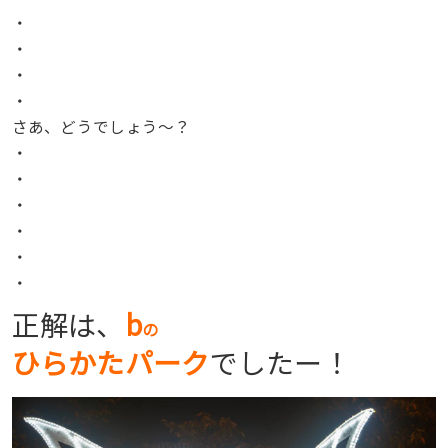
・
・
・
・
さあ、どうでしょう〜？
・
・
・
・
・
・
正解は、
b
の
ひらかたパーク
でしたー！