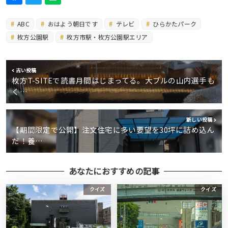
ABC
おはよう朝日です
テレビ
ひらかたパーク
枚方公園駅
枚方市駅・枚方公園駅エリア
古い投稿
枚方T-SITEで読書月間はじまってる。大ブルの山内選手も
く…
新しい投稿
【期間限定で公開】注文住宅に多い要望を30坪に詰め込ん
だ！養…
あなたにおすすめの記事
クイズ
クイズ