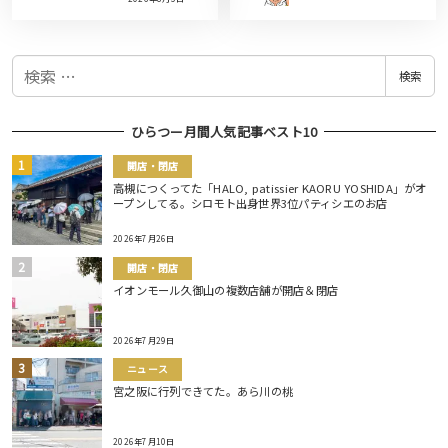
検
検索
索
ひらつー月間人気記事ベスト10
開店・閉店
高槻につくってた「HALO, patissier KAORU YOSHIDA」がオ
ープンしてる。シロモト出身世界3位パティシエのお店
2026年7月26日
開店・閉店
イオンモール久御山の複数店舗が開店＆閉店
2026年7月29日
ニュース
宮之阪に行列できてた。あら川の桃
2026年7月10日