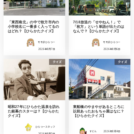
「東西南北」の中で枚方市内の
7/18放送の「せやねん！」で
小学校名に一番多く入ってるの
「枚方」という単語が出たのは
はどれ？【ひらかたクイズ】
なんで？【ひらかたクイズ】
モモ＠ひらつー
モモ＠ひらつー
2026年8月7日
2026年8月6日
クイズ
クイズ
昭和27年にひらかた温泉を訪れ
東船橋のやまやがあるところに
た銀幕のスターは？【ひらかた
以前あったおもちゃ屋はなに？
クイズ】
【ひらかたクイズ】
ひらつースタッフ
すどん
2026年8月4日
2026年8月5日