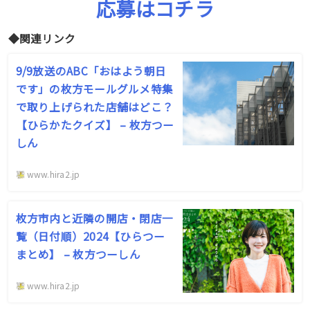
応募はコチラ
◆関連リンク
9/9放送のABC「おはよう朝日
です」の枚方モールグルメ特集
で取り上げられた店舗はどこ？
【ひらかたクイズ】 – 枚方つー
しん
www.hira2.jp
枚方市内と近隣の開店・閉店一
覧（日付順）2024【ひらつー
まとめ】 – 枚方つーしん
www.hira2.jp