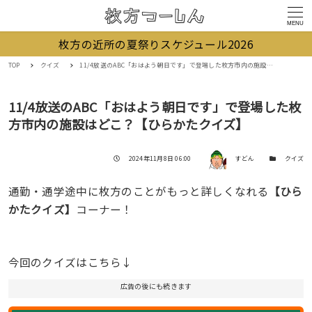
MENU
枚方の近所の夏祭りスケジュール2026
TOP
クイズ
11/4放送のABC「おはよう朝日です」で登場した枚方市内の施設はどこ？【ひらかたクイズ】
11/4放送のABC「おはよう朝日です」で登場した枚
方市内の施設はどこ？【ひらかたクイズ】
著者
投稿日
カテゴリー
2024年11月8日 06:00
すどん
クイズ
通勤・通学途中に枚方のことがもっと詳しくなれる
【ひら
かたクイズ】
コーナー！
今回のクイズはこちら↓
広告の後にも続きます