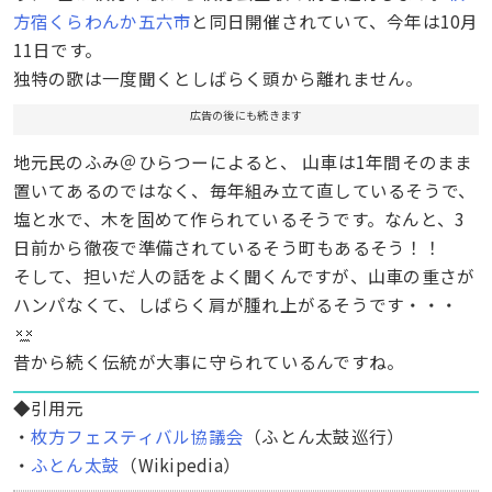
方宿くらわんか五六市
と同日開催されていて、今年は10月
11日です。
独特の歌は一度聞くとしばらく頭から離れません。
広告の後にも続きます
地元民のふみ＠ひらつーによると、 山車は1年間そのまま
置いてあるのではなく、毎年組み立て直しているそうで、
塩と水で、木を固めて作られているそうです。なんと、3
日前から徹夜で準備されているそう町もあるそう！！
そして、担いだ人の話をよく聞くんですが、山車の重さが
ハンパなくて、しばらく肩が腫れ上がるそうです・・・
昔から続く伝統が大事に守られているんですね。
◆引用元
・
枚方フェスティバル協議会
（ふとん太鼓巡行）
・
ふとん太鼓
（Wikipedia）