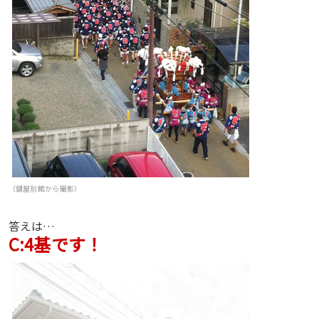
（鍵屋別館から撮影）
答えは…
C:4基です！