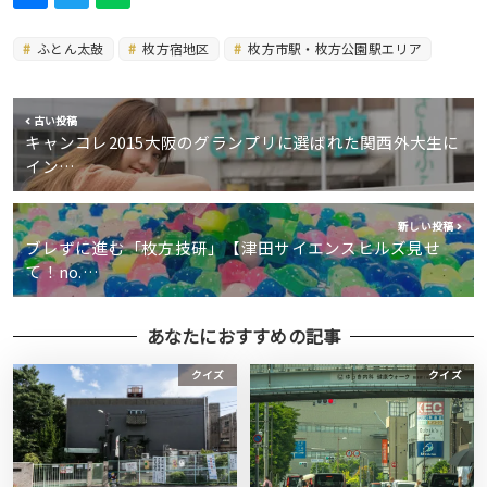
ふとん太鼓
枚方宿地区
枚方市駅・枚方公園駅エリア
古い投稿
キャンコレ2015大阪のグランプリに選ばれた関西外大生に
イン…
新しい投稿
ブレずに進む「枚方技研」【津田サイエンスヒルズ見せ
て！no.…
あなたにおすすめの記事
クイズ
クイズ