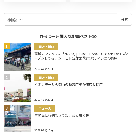
検
検索
索
ひらつー月間人気記事ベスト10
開店・閉店
高槻につくってた「HALO, patissier KAORU YOSHIDA」がオ
ープンしてる。シロモト出身世界3位パティシエのお店
2026年7月26日
開店・閉店
イオンモール久御山の複数店舗が開店＆閉店
2026年7月29日
ニュース
宮之阪に行列できてた。あら川の桃
2026年7月10日