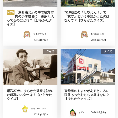
「東西南北」の中で枚方市
7/18放送の「せやねん！」で
NEW
内の小学校名に一番多く入
「枚方」という単語が出たのは
ってるのはどれ？【ひらかたク
なんで？【ひらかたクイズ】
イズ】
モモ＠ひらつー
モモ＠ひらつー
2026年8月7日
2026年8月6日
クイズ
クイズ
昭和27年にひらかた温泉を訪れ
東船橋のやまやがあるところに
た銀幕のスターは？【ひらかた
以前あったおもちゃ屋はなに？
クイズ】
【ひらかたクイズ】
ひらつースタッフ
すどん
2026年8月4日
2026年8月5日