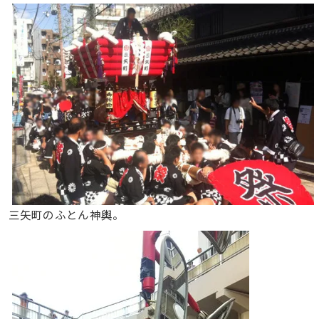
三矢町のふとん神輿。