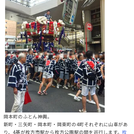
岡本町のふとん神輿。
新町・三矢町・岡本町・岡東町の4町それぞれに山車があ
り、4基が枚方市駅から枚方公園駅の間を巡行します。
枚