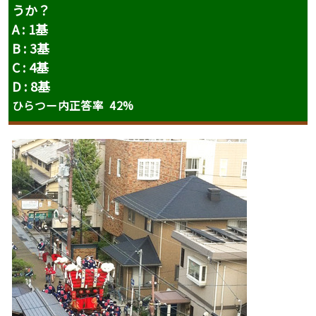
うか？
A : 1基
B : 3基
C : 4基
D : 8基
ひらつー内正答率 42%