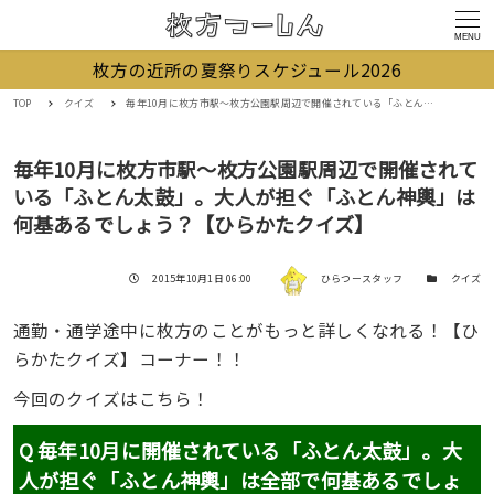
MENU
枚方の近所の夏祭りスケジュール2026
TOP
クイズ
毎年10月に枚方市駅〜枚方公園駅周辺で開催されている「ふとん太鼓」。大人が担ぐ「ふとん神輿」は何基あるでしょう？【ひらかたクイズ】
毎年10月に枚方市駅〜枚方公園駅周辺で開催されて
いる「ふとん太鼓」。大人が担ぐ「ふとん神輿」は
何基あるでしょう？【ひらかたクイズ】
著者
投稿日
カテゴリー
2015年10月1日 06:00
ひらつースタッフ
クイズ
通勤・通学途中に枚方のことがもっと詳しくなれる！【ひ
らかたクイズ】コーナー！！
今回のクイズはこちら！
Q 毎年10月に開催されている「ふとん太鼓」。大
人が担ぐ「ふとん神輿」は全部で何基あるでしょ