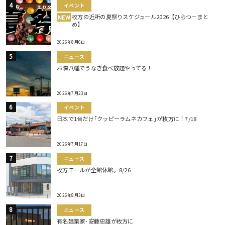
イベント
枚方の近所の夏祭りスケジュール2026【ひらつーまと
NEW
め】
2026年8月6日
ニュース
お隣八幡でうなぎ食べ放題やってる！
2026年7月23日
イベント
日本で1台だけ｢クッピーラムネカフェ｣が枚方に！7/18
2026年7月17日
ニュース
枚方モールが全館休館。8/26
2026年8月3日
ニュース
有名建築家･安藤忠雄が枚方に