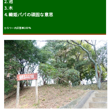
2. 池
3. 木
4. 織姫パパの頑固な意思
ひらつー内正答率100%