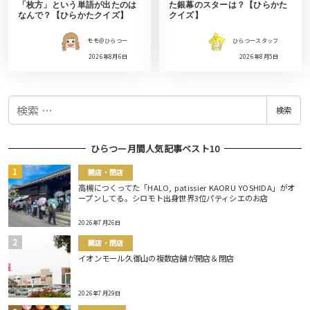
「枚方」という単語が出たのは
た銀幕のスターは？【ひらかた
なんで？【ひらかたクイズ】
クイズ】
モモ＠ひらつー
ひらつースタッフ
2026年8月6日
2026年8月5日
検
検索
索
ひらつー月間人気記事ベスト10
開店・閉店
高槻につくってた「HALO, patissier KAORU YOSHIDA」がオ
ープンしてる。シロモト出身世界3位パティシエのお店
2026年7月26日
開店・閉店
イオンモール久御山の複数店舗が開店＆閉店
2026年7月29日