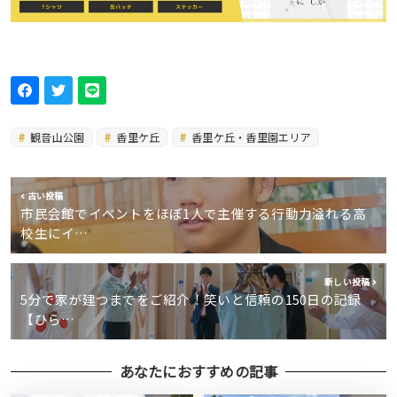
観音山公園
香里ケ丘
香里ケ丘・香里園エリア
古い投稿
市民会館でイベントをほぼ1人で主催する行動力溢れる高
校生にイ…
新しい投稿
5分で家が建つまでをご紹介！笑いと信頼の150日の記録
【ひら…
あなたにおすすめの記事