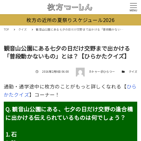
MENU
枚方の近所の夏祭りスケジュール2026
TOP
クイズ
観音山公園にある七夕の日だけ交野まで出かける「普段動かないもの」とは？【ひらかたクイズ】
観音山公園にある七夕の日だけ交野まで出かける
「普段動かないもの」とは？【ひらかたクイズ】
著者
投稿日
カテゴリー
2016年2月9日 06:00
カトゥー＠ひらつー
クイズ
通勤・通学途中に枚方のことがもっと詳しくなれる【
ひら
かたクイズ
】コーナー！
Q. 観音山公園にある、七夕の日だけ交野の逢合橋
に出かける伝えられているものは何でしょう
？
1. 石