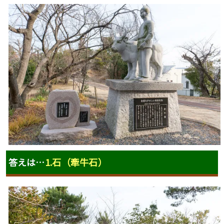
答えは…
1.石（牽牛石）