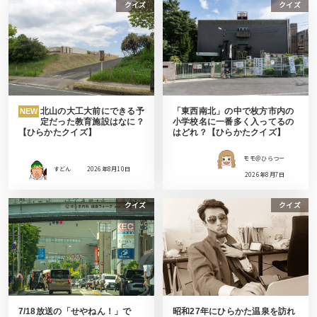
クイズ
クイズ
北山の大工大前にできる予
「東西南北」の中で枚方市内の
NEW
定だった教育施設はなに？
小学校名に一番多く入ってるの
【ひらかたクイズ】
はどれ？【ひらかたクイズ】
モモ＠ひらつー
すどん
2026年8月10日
2026年8月7日
クイズ
クイズ
7/18放送の「せやねん！」で
昭和27年にひらかた温泉を訪れ