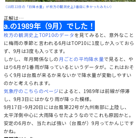
（10月22日の「日降水量」が枚方の観測史上3番目に多かったみたい）
正解は…
a.の1989年（9月）でした！
枚方の観測史上TOP10のデータ
を見てみると、意外なこと
に梅雨の季節と言われる6月はTOP10に1度しか入っておら
ず、9月は3度も入ってます。
しかし、年月関係なしの
月ごとの平均降水量
で見ると、や
はり6月が1番雨が降っているというデータが。これはおそ
らく9月は台風が来るか来ないかで降水量が変動しやすい
のかと考えられます。
気象庁のこちらのページ
によると、1989年は前線が停滞
し、9月3日にはかなり雨が降った模様。
9月17日~9月20日には台風第22号が九州南部に上陸し、
太平洋側中心に大雨降らせたようなのでこれも原因かと。
安定の6月か、当たれば強い（台風が）9月ってかんじです
かね。