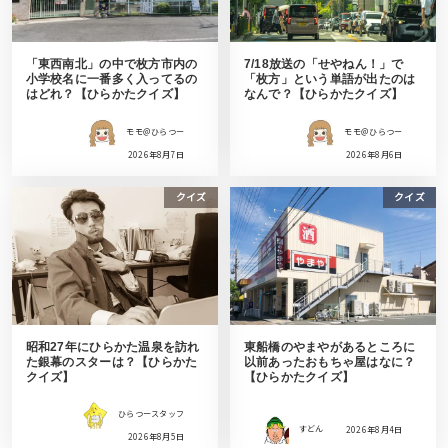
「東西南北」の中で枚方市内の
7/18放送の「せやねん！」で
小学校名に一番多く入ってるの
「枚方」という単語が出たのは
はどれ？【ひらかたクイズ】
なんで？【ひらかたクイズ】
モモ＠ひらつー
モモ＠ひらつー
2026年8月7日
2026年8月6日
クイズ
クイズ
昭和27年にひらかた温泉を訪れ
東船橋のやまやがあるところに
た銀幕のスターは？【ひらかた
以前あったおもちゃ屋はなに？
クイズ】
【ひらかたクイズ】
ひらつースタッフ
すどん
2026年8月4日
2026年8月5日