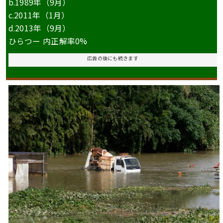
b.
1989年（9月）
c.
2011年（1月）
d.2013
年（9月）
ひらつー 内正解率0%
広告の後にも続きます