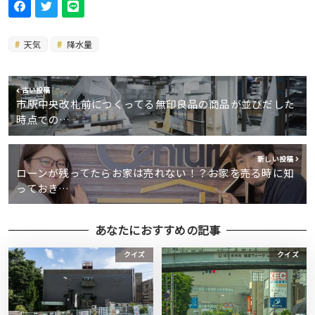
天気
降水量
古い投稿
市駅中央改札前につくってる無印良品の商品が並びだした
時点での…
新しい投稿
ローンが残ってたらお家は売れない！？お家を売る時に知
っておき…
あなたにおすすめの記事
クイズ
クイズ