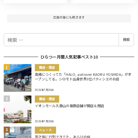
広告の後にも続きます
検
検索
索
ひらつー月間人気記事ベスト10
開店・閉店
高槻につくってた「HALO, patissier KAORU YOSHIDA」がオ
ープンしてる。シロモト出身世界3位パティシエのお店
2026年7月26日
開店・閉店
イオンモール久御山の複数店舗が開店＆閉店
2026年7月29日
ニュース
宮之阪に行列できてた。あら川の桃