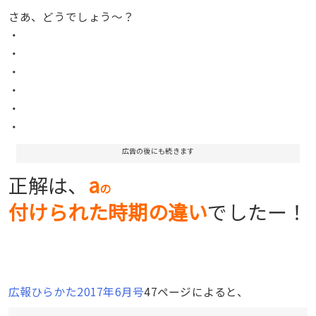
さあ、どうでしょう〜？
・
・
・
・
・
・
広告の後にも続きます
正解は、
a
の
付けられた時期の違い
でしたー！
広報ひらかた2017年6月号
47ページによると、