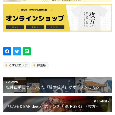
くずはエリア
樟葉駅
古い投稿
松井山手につくってた「鰻の成瀬」がオープンしてる
新しい投稿
「CAFE＆BAR deep」のランチ『BURGER』（枚方…