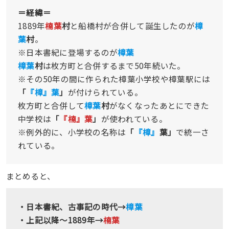
＝経緯＝
1889年
楠葉
村
と船橋村が合併して誕生したのが
樟
葉
村
。
※日本書紀に登場するのが
樟葉
樟葉
村
は枚方町と合併するまで50年続いた。
※その50年の間に作られた樟葉小学校や樟葉駅には
「
『樟』葉
」
が付けられている。
枚方町と合併して
樟葉
村
がなくなったあとにできた
中学校は
「
『楠』葉
」
が使われている。
※例外的に、小学校の名称は
「
『樟』
葉」
で統一さ
れている。
まとめると、
・日本書紀、古事記の時代→
樟葉
・上記以降～1889年→
楠葉