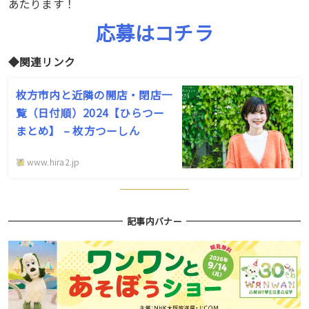
あたります！
応募はコチラ
◆関連リンク
枚方市内と近隣の開店・閉店一
覧（日付順）2024【ひらつー
まとめ】 – 枚方つーしん
www.hira2.jp
記事内バナー