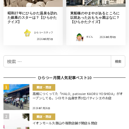
昭和27年にひらかた温泉を訪れ
東船橋のやまやがあるところに
た銀幕のスターは？【ひらかた
以前あったおもちゃ屋はなに？
クイズ】
【ひらかたクイズ】
ひらつースタッフ
すどん
2026年8月4日
2026年8月5日
検
検索
索
ひらつー月間人気記事ベスト10
開店・閉店
高槻につくってた「HALO, patissier KAORU YOSHIDA」がオ
ープンしてる。シロモト出身世界3位パティシエのお店
2026年7月26日
開店・閉店
イオンモール久御山の複数店舗が開店＆閉店