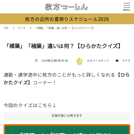
MENU
枚方の近所の夏祭りスケジュール2026
TOP
クイズ
「樟葉」「楠葉」違いは何？【ひらかたクイズ】
「樟葉」「楠葉」違いは何？【ひらかたクイズ】
著者
投稿日
カテゴリー
2024年12月6日 06:00
ひらつースタッフ
クイズ
通勤・通学途中に枚方のことがもっと詳しくなれる
【ひら
かたクイズ】
コーナー！
今回のクイズはこちら↓
広告の後にも続きます